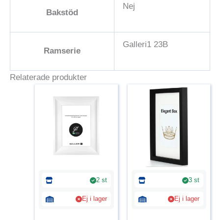
Nej
Bakstöd
Galleri1 23B
Ramserie
Relaterade produkter
2 st
3 st
Ej i lager
Ej i lager