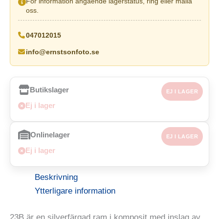
För information angående lagerstatus, ring eller maila
oss.
047012015
info@ernstsonfoto.se
Butikslager
EJ I LAGER
Ej i lager
Onlinelager
EJ I LAGER
Ej i lager
Beskrivning
Ytterligare information
23B är en silverfärgad ram i komposit med inslag av