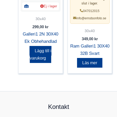
slut i lager.
Ej i lager
047012015
info@ernstsonfoto.se
30x40
299,00
kr
30x40
Galleri1 2N 30X40
349,00
kr
Ek Obhehandlad
Ram Galleri1 30X40
Lägg till i
32B Svart
varukorg
Läs mer
Kontakt