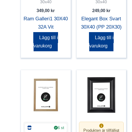
30x40
30x40
349,00
kr
249,00
kr
Ram Galleri1 30X40
Elegant Box Svart
32A Vit
30X40 (PP 20X30)
Lägg till i
Lägg till i
varukorg
varukorg
6 st
Produkten är tillfälligt