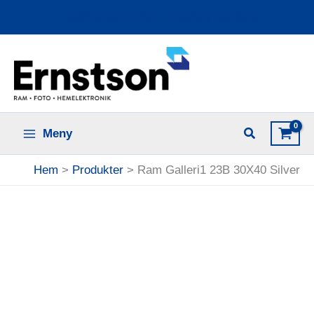
Hoppa
Ladda upp dina bilder online
till
innehåll
Meny
Hem
Produkter
Ram Galleri1 23B 30X40 Silver