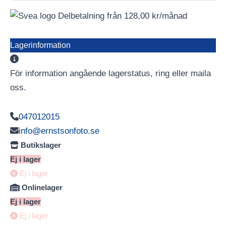
Delbetalning från
128,00
kr
/månad
Lagerinformation
För information angående lagerstatus, ring eller maila
oss.
047012015
info@ernstsonfoto.se
Butikslager
Ej i lager
Ej i lager
Onlinelager
Ej i lager
Ej i lager