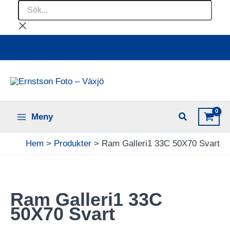
Sök...
Hoppa
till
innehåll
Ladda upp dina bilder online
Meny
Hem
Produkter
Ram Galleri1 33C 50X70 Svart
Ram Galleri1 33C
50X70 Svart