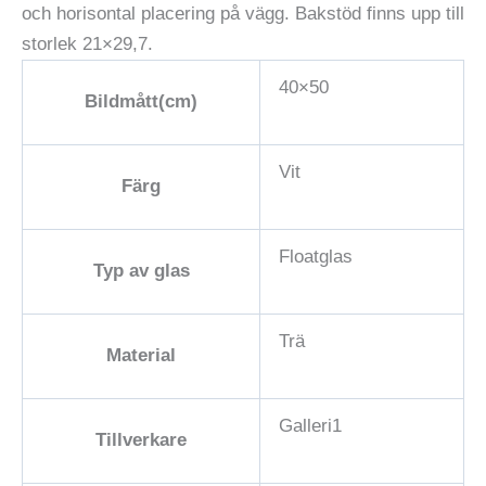
och horisontal placering på vägg. Bakstöd finns upp till
storlek 21×29,7.
40×50
Bildmått(cm)
Vit
Färg
Floatglas
Typ av glas
Trä
Material
Galleri1
Tillverkare