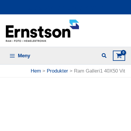
Hoppa
Ladda upp dina bilder online
till
innehåll
Meny
Hem
Produkter
Ram Galleri1 40X50 Vit