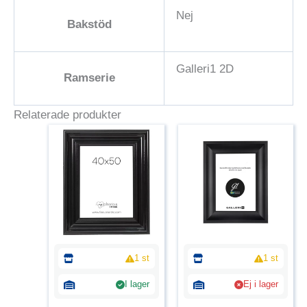
Nej
Bakstöd
Galleri1 2D
Ramserie
Relaterade produkter
1 st
1 st
I lager
Ej i lager