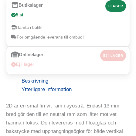
Butikslager
I LAGER
5 st
Hämta i butik!
För omgående leverans till ombud!
Onlinelager
EJ I LAGER
Ej i lager
Beskrivning
Ytterligare information
2D är en smal fin vit ram i ayosträ. Endast 13 mm
bred gör den till en neutral ram som låter motivet
hamna i fokus. Den levereras med Floatglas och
bakstycke med upphängningsöglor för både vertikal