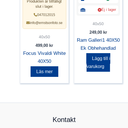
Produkten är tillfälligt
slut i lager.
Ej i lager
047012015
info@ernstsonfoto.se
40x50
249,00
kr
40x50
Ram Galleri1 40X50
499,00
kr
Ek Obhehandlad
Focus Vivaldi White
Lägg till i
40X50
varukorg
Läs mer
Kontakt