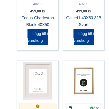
40x50
40x50
459,00
kr
499,00
kr
Focus Charleston
Galleri1 40X50 32B
Black 40X50
Svart
Lägg till i
Lägg till i
varukorg
varukorg
3 st