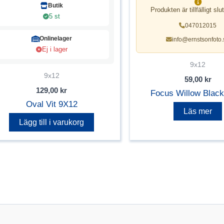
Butik
Produkten är tillfälligt slut
5 st
047012015
Onlinelager
info@ernstsonfoto.
Ej i lager
9x12
9x12
59,00
kr
129,00
kr
Focus Willow Blac
Oval Vit 9X12
Läs mer
Lägg till i varukorg