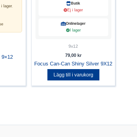
Butik
 i lager.
Ej i lager
Onlinelager
se
I lager
9x12
79,00
kr
k 9×12
Focus Can-Can Shiny Silver 9X12
Lägg till i varukorg