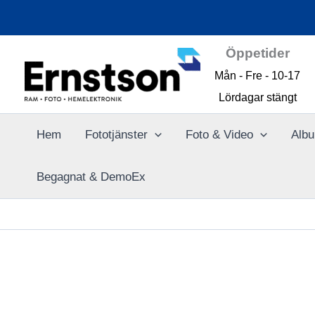
Hoppa
till
innehåll
Öppetider
Mån - Fre - 10-17
Lördagar stängt
Hem
Fototjänster
Foto & Video
Albu
Begagnat & DemoEx