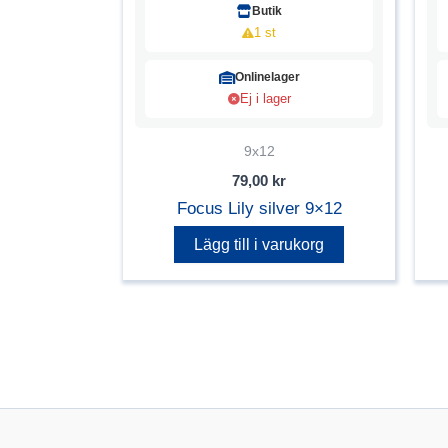
Butik
1 st
Onlinelager
Ej i lager
9x12
79,00
kr
Focus Lily silver 9×12
Lägg till i varukorg