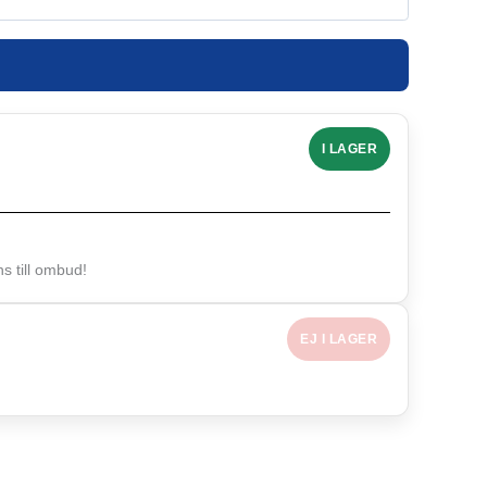
I LAGER
 till ombud!
EJ I LAGER