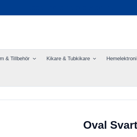
Ladda upp dina bilder online
m & Tillbehör
Kikare & Tubkikare
Hemelektroni
Oval Svar