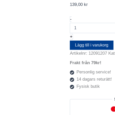
139,00
kr
Oval
-
Svart
9X12
mängd
+
Lägg till i varukorg
Artikelnr:
12091207
Kat
Frakt från 79kr!
Personlig service!
14 dagars returätt!
Fysisk butik