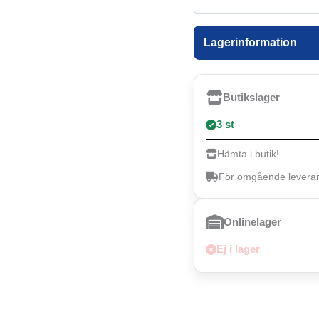
Lagerinformation
Butikslager
3 st
Hämta i butik!
För omgående leverans
Onlinelager
Ej i lager