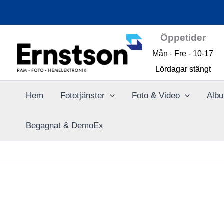
Hoppa
till
innehåll
Öppetider
Mån - Fre - 10-17
Lördagar stängt
Hem
Fototjänster
Foto & Video
Albu
Begagnat & DemoEx