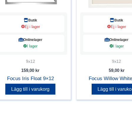
Butik
Butik
Ej i lager
Ej i lager
Onlinelager
Onlinelager
I lager
I lager
9x12
9x12
159,00
kr
59,00
kr
Focus Iris Float 9×12
Focus Willow Whit
Lägg till i varukorg
Lägg till i varuko