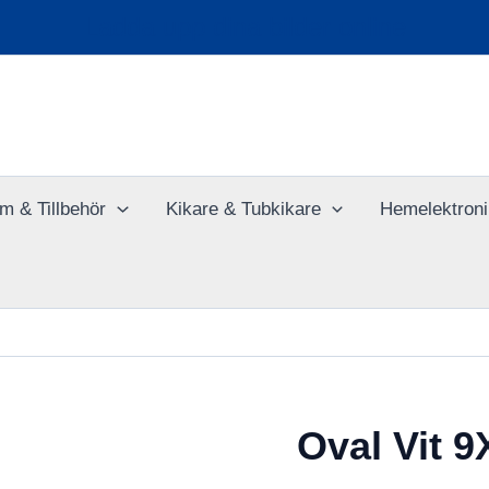
Ladda upp dina bilder online
m & Tillbehör
Kikare & Tubkikare
Hemelektroni
Oval Vit 9