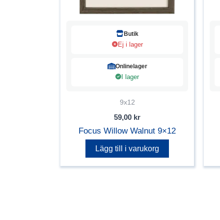
Butik
Ej i lager
Onlinelager
I lager
9x12
59,00
kr
Focus Willow Walnut 9×12
Lägg till i varukorg