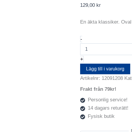
129,00
kr
En äkta klassiker. Oval 
Oval
-
Vit
9X12
mängd
+
Lägg till i varukorg
Artikelnr:
12091208
Kat
Frakt från 79kr!
Personlig service!
14 dagars returätt!
Fysisk butik