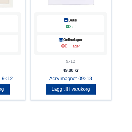
Butik
3 st
Onlinelager
Ej i lager
9x12
49,00
kr
e 9×12
Acrylmagnet 09×13
rg
Lägg till i varukorg