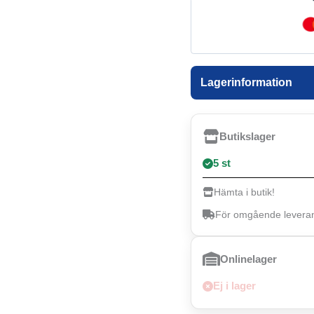
Lagerinformation
Butikslager
5 st
Hämta i butik!
För omgående leverans
Onlinelager
Ej i lager