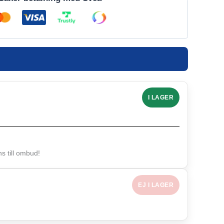
I LAGER
 till ombud!
EJ I LAGER