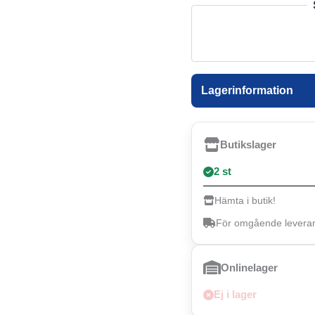
Lagerinformation
Butikslager
2 st
Hämta i butik!
För omgående leverans
Onlinelager
Ej i lager