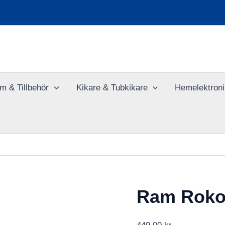
Ladda upp dina bilder online
m & Tillbehör
Kikare & Tubkikare
Hemelektroni
Ram Roko