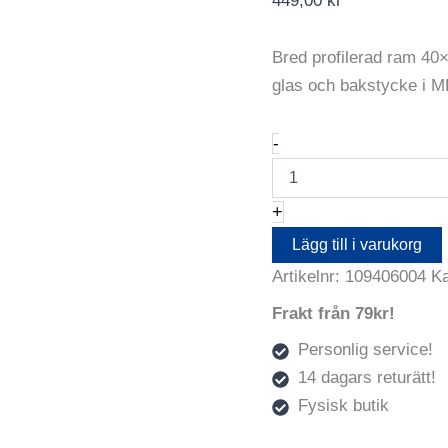
449,00
kr
Bred profilerad ram 40
glas och bakstycke i M
Ram
-
Rokoko
Guld
40X60
+
mängd
Lägg till i varukorg
Artikelnr:
109406004
Ka
Frakt från 79kr!
Personlig service!
14 dagars returätt!
Fysisk butik