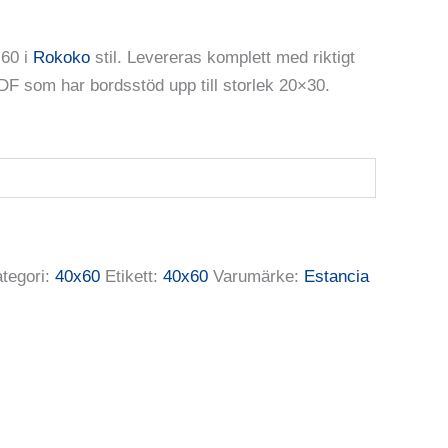
×60 i
Rokoko
stil. Levereras komplett med riktigt
DF som har bordsstöd upp till storlek 20×30.
tegori:
40x60
Etikett:
40x60
Varumärke:
Estancia