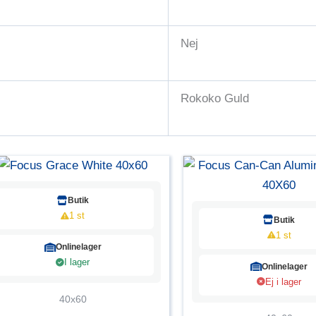
Nej
Rokoko Guld
Butik
1 st
Butik
1 st
Onlinelager
I lager
Onlinelager
Ej i lager
40x60