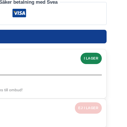
Säker betalning med Svea
I LAGER
 till ombud!
EJ I LAGER