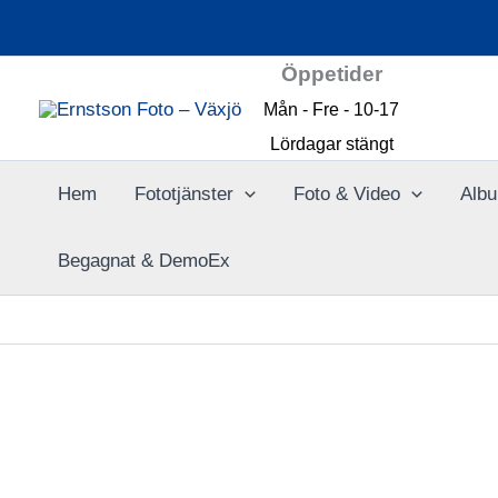
Hoppa
till
Öppetider
innehåll
Mån - Fre - 10-17
Lördagar stängt
Hem
Fototjänster
Foto & Video
Albu
Begagnat & DemoEx