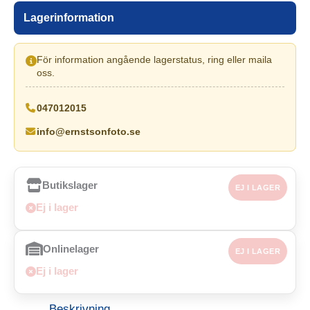
Lagerinformation
För information angående lagerstatus, ring eller maila
oss.
047012015
info@ernstsonfoto.se
Butikslager
EJ I LAGER
Ej i lager
Onlinelager
EJ I LAGER
Ej i lager
Beskrivning