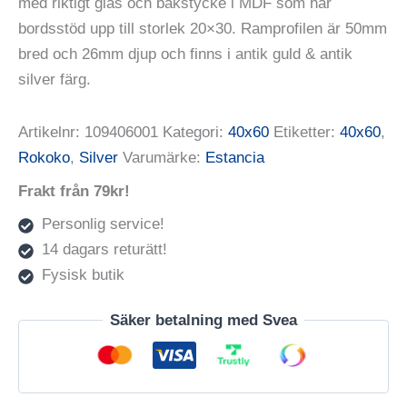
med riktigt glas och bakstycke i MDF som har
bordsstöd upp till storlek 20×30. Ramprofilen är 50mm
bred och 26mm djup och finns i antik guld & antik
silver färg.
Artikelnr:
109406001
Kategori:
40x60
Etiketter:
40x60
,
Rokoko
,
Silver
Varumärke:
Estancia
Frakt från 79kr!
Personlig service!
14 dagars returätt!
Fysisk butik
Säker betalning med Svea