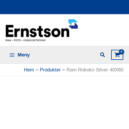
Hoppa
Ladda upp dina bilder online
till
innehåll
Meny
Hem
Produkter
Ram Rokoko Silver 40X60