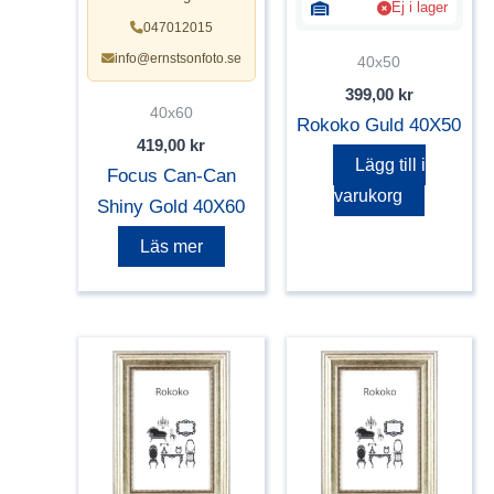
Ej i lager
047012015
info@ernstsonfoto.se
40x50
399,00
kr
40x60
Rokoko Guld 40X50
419,00
kr
Lägg till i
Focus Can-Can
varukorg
Shiny Gold 40X60
Läs mer