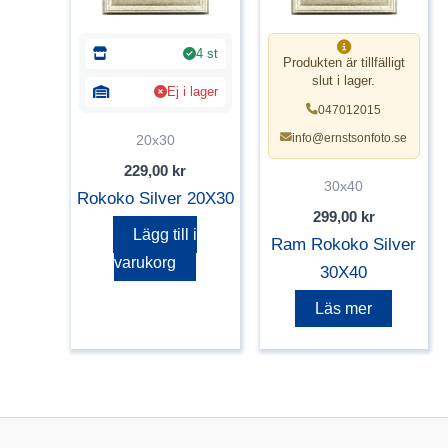
4 st
Produkten är tillfälligt
slut i lager.
Ej i lager
047012015
info@ernstsonfoto.se
20x30
229,00
kr
30x40
Rokoko Silver 20X30
299,00
kr
Lägg till i
Ram Rokoko Silver
varukorg
30X40
Läs mer