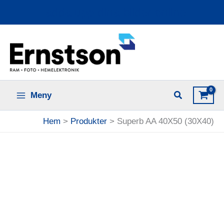
Hoppa
Ladda upp dina bilder online
till
innehåll
Meny
Hem
Produkter
Superb AA 40X50 (30X40)