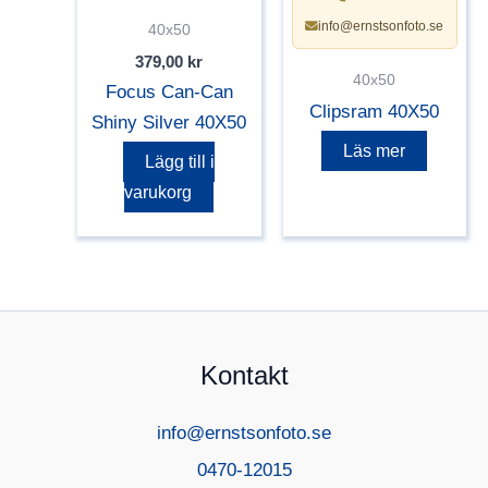
info@ernstsonfoto.se
40x50
379,00
kr
40x50
Focus Can-Can
Clipsram 40X50
Shiny Silver 40X50
Läs mer
Lägg till i
varukorg
Kontakt
info@ernstsonfoto.se
0470-12015