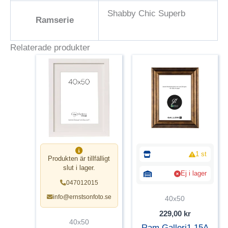
Shabby Chic Superb
Ramserie
Relaterade produkter
1 st
Produkten är tillfälligt
slut i lager.
Ej i lager
047012015
info@ernstsonfoto.se
40x50
229,00
kr
40x50
Ram Galleri1 15A