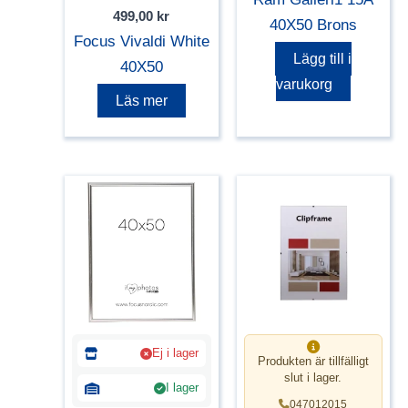
499,00
kr
40X50 Brons
Focus Vivaldi White
Lägg till i
40X50
varukorg
Läs mer
Ej i lager
Produkten är tillfälligt
slut i lager.
I lager
047012015