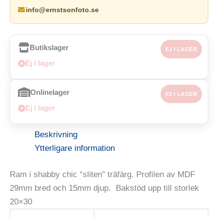
info@ernstsonfoto.se
Butikslager
EJ I LAGER
Ej i lager
Onlinelager
EJ I LAGER
Ej i lager
Beskrivning
Ytterligare information
Ram i shabby chic “sliten” träfärg. Profilen av MDF
29mm bred och 15mm djup. Bakstöd upp till storlek
20×30