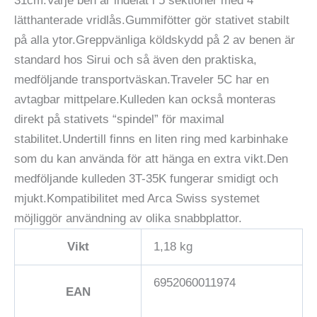
31cm.Varje ben är indelat i 5 sektioner med 4
lätthanterade vridlås.Gummifötter gör stativet stabilt
på alla ytor.Greppvänliga köldskydd på 2 av benen är
standard hos Sirui och så även den praktiska,
medföljande transportväskan.Traveler 5C har en
avtagbar mittpelare.Kulleden kan också monteras
direkt på stativets “spindel” för maximal
stabilitet.Undertill finns en liten ring med karbinhake
som du kan använda för att hänga en extra vikt.Den
medföljande kulleden 3T-35K fungerar smidigt och
mjukt.Kompatibilitet med Arca Swiss systemet
möjliggör användning av olika snabbplattor.
Vikt
1,18 kg
6952060011974
EAN