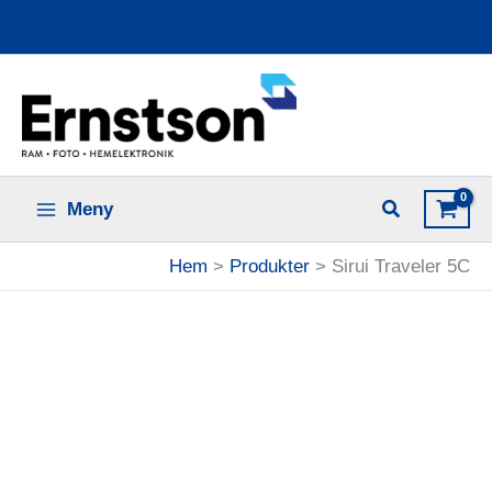
Hoppa
Ladda upp dina bilder online
till
innehåll
Meny
Hem
Produkter
Sirui Traveler 5C