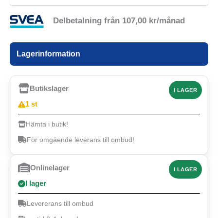
Delbetalning från
107,00
kr
/månad
Lagerinformation
Butikslager
I LAGER
1 st
Hämta i butik!
För omgående leverans till ombud!
Onlinelager
I LAGER
I lager
Levererans till ombud