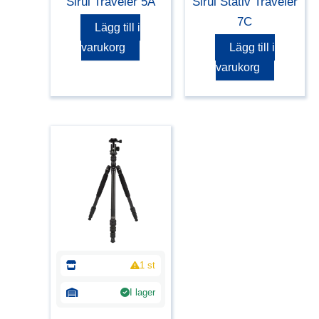
Sirui Traveler 5A
Sirui Stativ Traveler
7C
Lägg till i
varukorg
Lägg till i
varukorg
1 st
I lager