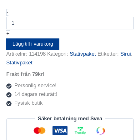
Sirui
-
Traveler
5C
mängd
+
Lägg till i varukorg
Artikelnr:
114198
Kategori:
Stativpaket
Etiketter:
Sirui
,
Stativpaket
Frakt från 79kr!
Personlig service!
14 dagars returätt!
Fysisk butik
Säker betalning med Svea