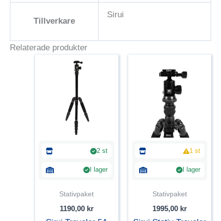
Sirui
Tillverkare
Relaterade produkter
2 st
1 st
I lager
I lager
Stativpaket
Stativpaket
1190,00
kr
1995,00
kr