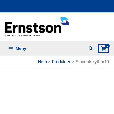
Hoppa
Ladda upp dina bilder online
till
innehåll
Meny
Hem
Produkter
Studentskylt nr19