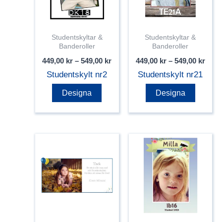
Studentskyltar &
Studentskyltar &
Banderoller
Banderoller
Prisintervall:
Prisi
449,00
kr
–
549,00
kr
449,00
kr
–
549,00
kr
449,00 kr
449,0
Studentskylt nr2
Studentskylt nr21
till
till
549,00 kr
549,0
Den
Den
Designa
Designa
här
här
produkten
produk
har
har
flera
flera
varianter.
variant
De
De
olika
olika
alternativen
alterna
kan
kan