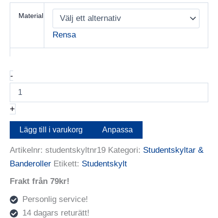
Material
Rensa
Studentskylt
-
nr19
mängd
+
Lägg till i varukorg
Anpassa
Artikelnr:
studentskyltnr19
Kategori:
Studentskyltar &
Banderoller
Etikett:
Studentskylt
Frakt från 79kr!
Personlig service!
14 dagars returätt!