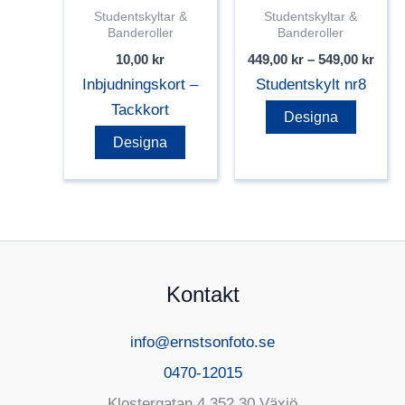
väljas
väljas
Studentskyltar &
Studentskyltar &
Banderoller
Banderoller
på
på
Prisi
10,00
kr
449,00
kr
–
549,00
kr
produktsidan
produk
449,0
Inbjudningskort –
Studentskylt nr8
till
549,0
Tackkort
Den
Designa
här
Designa
produk
har
flera
variant
De
Kontakt
olika
alterna
info@ernstsonfoto.se
kan
väljas
0470-12015
på
Klostergatan 4 352 30 Växjö