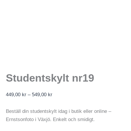
Studentskylt nr19
Prisintervall:
449,00
kr
–
549,00
kr
449,00 kr
till
Beställ din studentskylt idag i butik eller online –
549,00 kr
Ernstsonfoto i Växjö. Enkelt och smidigt.