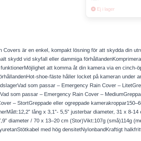
Ej i lager
 Covers är en enkel, kompakt lösning för att skydda din utr
alt skydd vid skyfall eller dammiga förhållandenKomprimera
re funktionerMöjlighet att komma åt din kamera via en cinch-
örhållandenHot-shoe-fäste håller locket på kameran under an
yddslagerVad som passar – Emergency Rain Cover – LitetGr
8Vad som passar – Emergency Rain Cover – MediumGreppad
over – StortGreppade eller ogreppade kamerakroppar150–
Mått:12,2” lång x 3,1”- 5,5” justerbar diameter, 31 x 8-14 cm
,9” diameter / 70 x 13–20 cm (Stor)Vikt:107g (små)114g (me
lyuretanStötkabel med hög densitetNylonbandKraftigt halkfrit