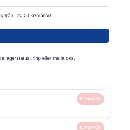
ng från
120,00
kr
/månad
e lagerstatus, ring eller maila oss.
e
EJ I LAGER
EJ I LAGER