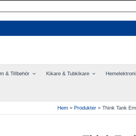
Ladda upp dina bilder online
m & Tillbehör
Kikare & Tubkikare
Hemelektroni
Hem
Produkter
Think Tank Em