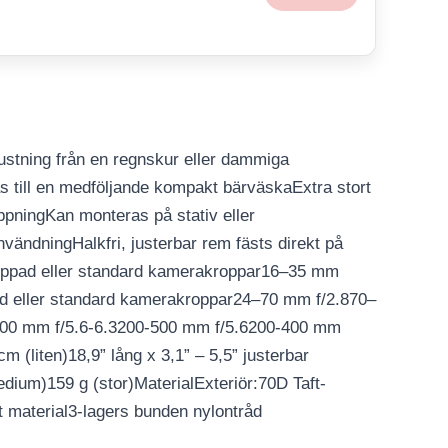
ustning från en regnskur eller dammiga
s till en medföljande kompakt bärväskaExtra stort
öppningKan monteras på stativ eller
vändningHalkfri, justerbar rem fästs direkt på
eppad eller standard kamerakroppar16–35 mm
 eller standard kamerakroppar24–70 mm f/2.870–
600 mm f/5.6-6.3200-500 mm f/5.6200-400 mm
 (liten)18,9” lång x 3,1” – 5,5” justerbar
dium)159 g (stor)MaterialExteriör:70D Taft-
t material3-lagers bunden nylontråd