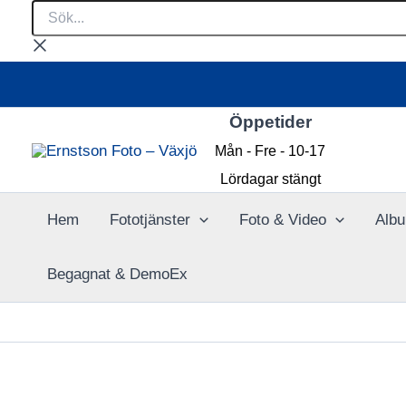
Sök...
Hoppa
till
innehåll
Öppetider
Mån - Fre - 10-17
Lördagar stängt
Hem
Fototjänster
Foto & Video
Albu
Begagnat & DemoEx