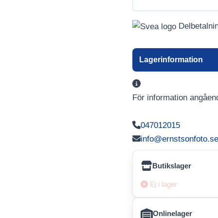
Delbetalni
Lagerinformation
För information angåend
047012015
info@ernstsonfoto.s
Butikslager
Ej i lager
Onlinelager