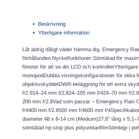
Beskrivning
Ytterligare information
Låt aldrig dåligt väder hämma dig. Emergency Rain
förhållanden.Nyckelfunktioner:Sömtätad för maxim
fönster för att se din LCD och kontrollerYtterliga
monopodDubbla visningskonfigurationer för olika f
objektivskyddetDWR-beläggning för ett extra sk
f/2.814–24 mm f/2,824–105 mm f/424–70 mm f/2.
200 mm f/2.8Vad som passar – Emergency Rain C
f/4400 mm f/2.8500 mm f/4600 mm f/4Specifikationer
diameter 48 x 8-14 cm (Medium)27,6” lång x 5,1–7
sömtätad rip-stop plus polyuretanfilmSömtejp i po