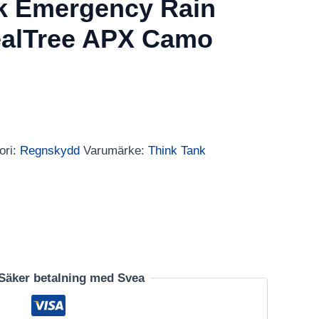
k Emergency Rain
ealTree APX Camo
ori:
Regnskydd
Varumärke:
Think Tank
Säker betalning med Svea