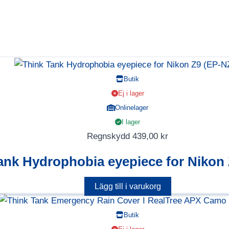
Butik
Ej i lager
Onlinelager
I lager
Regnskydd
439,00
kr
ank Hydrophobia eyepiece for Nikon
Lägg till i varukorg
Butik