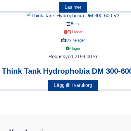
Läs mer
Butik
Ej i lager
Onlinelager
I lager
Regnskydd
2199,00
kr
Think Tank Hydrophobia DM 300-60
Lägg till i varukorg