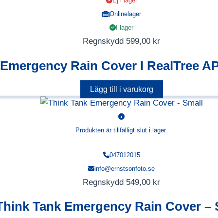
Ej i lager
Onlinelager
I lager
Regnskydd
599,00
kr
 Emergency Rain Cover I RealTree A
Lägg till i varukorg
Produkten är tillfälligt slut i lager.
047012015
info@ernstsonfoto.se
Regnskydd
549,00
kr
Think Tank Emergency Rain Cover – 