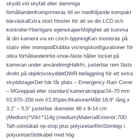
skydd vid skyfall eller dammiga
förhållandenKomprimeras till en medföljande kompakt
bärväskaExtra stort fönster för att se din LCD och
kontrollerYtterligare egenskaperMöjlighet att komma
åt din kamera via en cinch-öppningKan monteras på
stativ eller monopodDubbla visningskonfigurationer för
olika förhållandenHot-shoe-fäste håller locket på
kameran under användningHalkfri, justerbar rem fästs
direkt på objektivskyddetDWR-beläggning för ett extra
skyddslagerDet här får plats – Emergency Rain Cover
– MGreppad eller standard kamerakroppar24–70 mm
f/2,870–200 mm f/2,8SpecifikationerMått:18,9” lång x
3,1” – 5,5” justerbar diameter 48 x 8-14 cm
(Medium)*VIkt:*114g (medium)MaterialExteriör:70D
Taft-sömtätad rip-stop plus polyuretanfilmSömtejp i
polyuretanStötkabel med hög