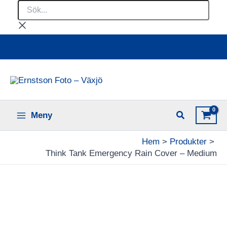
Sök...
Hoppa
till
innehåll
Ladda upp dina bilder online
Meny
Hem
Produkter
Think Tank Emergency Rain Cover – Medium