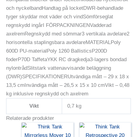
och nyckelbandHandtag på locketDWR-behandlade
tyger skyddar mot väder och vindSömförseglat
regnskydd ingårI FÖRPACKNINGENVadderad
axelremRegnskydd med sömmar3 vertikala avdelare2
horisontella staplingsbara avdelareMATERIALPoly
600D PU-materialPoly 1260 BallisticsP200D
foderP70D TaffetaYKK RC dragkedja3-lagers bondad
nylontrådSlitstark vattenavvisande beläggning
(DWR)SPECIFIKATIONERUtvändiga mått – 29 x 18 x
13,5 cmInvändiga mått – 26,5 x 15 x 10 cmVikt – 0,48
kg inklusive regnskydd och axelrem
Vikt
0,7 kg
Relaterade produkter