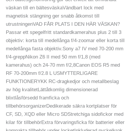
väskan till en bältesväskaVändbart lock med
magnetisk stängning ger snabb åtkomst till
utrustningenVAD FÅR PLATS I DEN HÄR VÄSKAN?
Passar ett spegelfritt standardkamerahus plus 2 till 3
objektiv: korta till medellånga f/4-zoomar eller korta till
medellånga fasta objektiv.Sony a7 IV med 70-200 mm
f/4-greppNikon Z6 II med 50 mm f/1,8 (med
kamerahus) och 24-70 mm f/2,8Canon EOS R5 med
RF 70-200mm f/2.8 L USMYTTERLIGARE
FUNKTIONERYKK RC-dragkedjor och metallbeslag
av hög kvalitetLättåtkomlig dimensionerad
blixtlåsförsedd framficka och
tillbehörsorganizerDedikerade säkra kortplatser för
CF, SD, XQD eller Micro SDStretchiga sidofickor med
kilar för tillbehörExtra förvaringsficka för batterier eller
kompakta tillbehör under locketInkluderad nyckelkrok