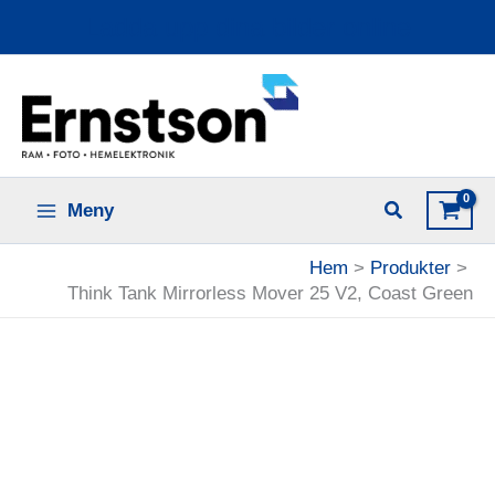
Hoppa
Ladda upp dina bilder online
till
innehåll
Meny
Hem
Produkter
Think Tank Mirrorless Mover 25 V2, Coast Green