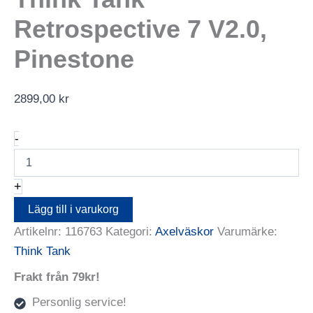
Retrospective 7 V2.0,
Pinestone
2899,00
kr
Think
-
Tank
Retrospective
7
+
V2.0,
Pinestone
Lägg till i varukorg
mängd
Artikelnr:
116763
Kategori:
Axelväskor
Varumärke:
Think Tank
Frakt från 79kr!
Personlig service!