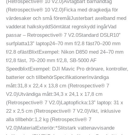
(Retrospective® 10 V2.0)Avtagbart bärhandtag
(Retrospective® 10 V2.0)Ficka med dragkedja för
värdesaker och små föremålJusterbart axelband med
vadderat halkskyddSömtätat regnskydd ingårVad
passar – Retrospective® 7 V2.0Standard DSLR10”
surfplatta13” laptop24–70 mm f/2.8 fäst70–200 mm
f/2.8 ofästBlixtExempel: Nikon D850 med 24–70 mm
f/2,8 fäst, 70–200 mm f/2,8, SB-5000 AF
SpeedblixtExempel: DJI Mavic Pro drönare, kontroller,
batterier och tillbehörSpecifikationerInvändiga
mått:31,8 x 22,4 x 13,8 cm (Retrospective® 7
V2.0)Utvändiga mått:34,3 x 24,1 x 17,8 cm
(Retrospective® 7 V2.0)Laptopficka:13” laptop: 31 x
22 x 2,5 cm (Retrospective® 7 V2.0)Vikt, inklusive
alla tillbehör:1,2 kg (Retrospective® 7
V2.0)MaterialExteriör:*Slitstark vattenavvisande