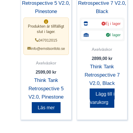
Ej i lager
Produkten är tillfälligt
slut i lager.
I lager
047012015
info@ernstsonfoto.se
Axelväskor
2899,00
kr
Axelväskor
Think Tank
2599,00
kr
Retrospective 7
Think Tank
V2.0, Black
Retrospective 5
Lägg till i
V2.0, Pinestone
varukorg
Läs mer