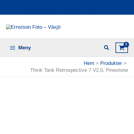
Hoppa
Ladda upp dina bilder online
till
innehåll
Meny
Hem
Produkter
Think Tank Retrospective 7 V2.0, Pinestone