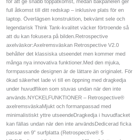
för att ge snabb toppåtkomst, medan bakpanelen ger
full åtkomst till ditt redskap – inklusive plats för en
laptop. Överlägsen konstruktion, bekvämt sele och
legendarisk Think Tank-kvalitet väcker förtroende så
att du kan fokusera på bilden.Retrospective
axelväskor:Axelremsväskan Retrospective V2.0
behåller det klassiska utseendet men kommer med
många nya innovativa funktioner.Med den mjuka,
formpassande designen är de lättare än originalet. För
ökad säkerhet lade vi till en öppning med dragkedja
under huvudfliken som stuvas undan när den inte
används.NYCKELFUNKTIONER – Retrospective®
axelremsväskaMjukt och formanpassad med
minimalistiskt yttre utseendeDragkedja i huvudfacket
kan fällas undan när den inte användsDedicerad ficka
passar en 9” surfplatta (Retrospective® 5