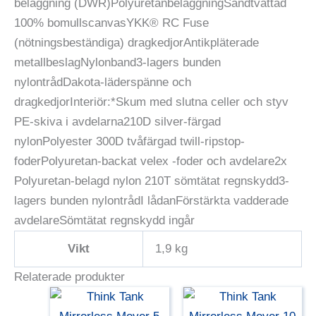
beläggning (DWR)PolyuretanbeläggningSandtvättad
100% bomullscanvasYKK® RC Fuse
(nötningsbeständiga) dragkedjorAntikpläterade
metallbeslagNylonband3-lagers bunden
nylontrådDakota-läderspänne och
dragkedjorInteriör:*Skum med slutna celler och styv
PE-skiva i avdelarna210D silver-färgad
nylonPolyester 300D tvåfärgad twill-ripstop-
foderPolyuretan-backat velex -foder och avdelare2x
Polyuretan-belagd nylon 210T sömtätat regnskydd3-
lagers bunden nylontrådI lådanFörstärkta vadderade
avdelareSömtätat regnskydd ingår
Vikt
1,9 kg
Relaterade produkter