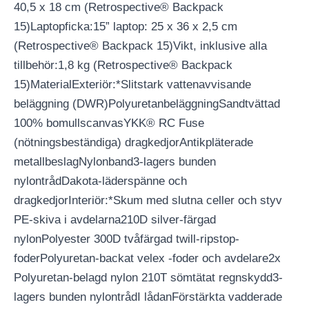
40,5 x 18 cm (Retrospective® Backpack
15)Laptopficka:15” laptop: 25 x 36 x 2,5 cm
(Retrospective® Backpack 15)Vikt, inklusive alla
tillbehör:1,8 kg (Retrospective® Backpack
15)MaterialExteriör:*Slitstark vattenavvisande
beläggning (DWR)PolyuretanbeläggningSandtvättad
100% bomullscanvasYKK® RC Fuse
(nötningsbeständiga) dragkedjorAntikpläterade
metallbeslagNylonband3-lagers bunden
nylontrådDakota-läderspänne och
dragkedjorInteriör:*Skum med slutna celler och styv
PE-skiva i avdelarna210D silver-färgad
nylonPolyester 300D tvåfärgad twill-ripstop-
foderPolyuretan-backat velex -foder och avdelare2x
Polyuretan-belagd nylon 210T sömtätat regnskydd3-
lagers bunden nylontrådI lådanFörstärkta vadderade