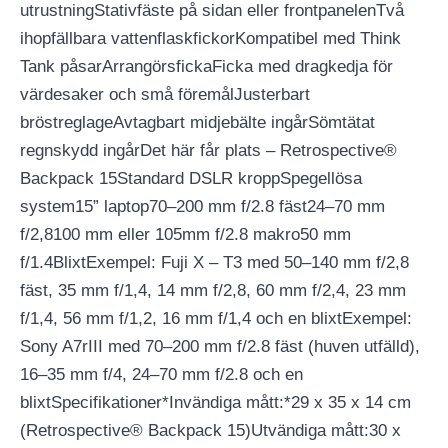
utrustningStativfäste på sidan eller frontpanelenTvå
ihopfällbara vattenflaskfickorKompatibel med Think
Tank påsarArrangörsfickaFicka med dragkedja för
värdesaker och små föremålJusterbart
bröstreglageAvtagbart midjebälte ingårSömtätat
regnskydd ingårDet här får plats – Retrospective®
Backpack 15Standard DSLR kroppSpegellösa
system15” laptop70–200 mm f/2.8 fäst24–70 mm
f/2,8100 mm eller 105mm f/2.8 makro50 mm
f/1.4BlixtExempel: Fuji X – T3 med 50–140 mm f/2,8
fäst, 35 mm f/1,4, 14 mm f/2,8, 60 mm f/2,4, 23 mm
f/1,4, 56 mm f/1,2, 16 mm f/1,4 och en blixtExempel:
Sony A7rIII med 70–200 mm f/2.8 fäst (huven utfälld),
16–35 mm f/4, 24–70 mm f/2.8 och en
blixtSpecifikationer*Invändiga mått:*29 x 35 x 14 cm
(Retrospective® Backpack 15)Utvändiga mått:30 x