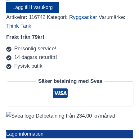
Pinestone
Lägg till i varukorg
mängd
Artikelnr:
116742
Kategori:
Ryggsäckar
Varumärke:
Think Tank
Frakt från 79kr!
Personlig service!
14 dagars returätt!
Fysisk butik
Säker betalning med Svea
Delbetalning från
234,00
kr
/månad
Lagerinformation