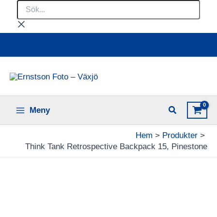
Sök...
Hoppa
till
innehåll
Ladda upp dina bilder online
Meny
Hem
Produkter
Think Tank Retrospective Backpack 15, Pinestone