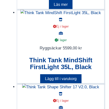
Läs mer
Ej i lager
I lager
Ryggsäckar
5599,00
kr
Think Tank MindShift
FirstLight 35L, Black
Lägg till i varukorg
Ej i lager