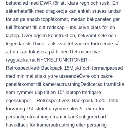
behandlad med DWR för att klara regn och rusk. En
säkerhetsflik med dragkedja kan enkelt stuvas undan
för att ge snabb toppåtkomst, medan bakpanelen ger
full åtkomst till ditt redskap – inklusive plats för en
laptop. Överlägsen konstruktion, bekvämt sele och
legendarisk Think Tank-kvalitet väcker förtroende så
att du kan fokusera på bilden.Retrospective
ryggsäckarna:NYCKELFUNKTIONER –
Retrospective® Backpack 15Mjukt och formanpassad
med minimalistiskt yttre utseendeÖvre och bakre
panelåtkomst till kamerautrustningDedicerad framficka
som rymmer upp till en 15” laptopYtterligare
egenskaper – Retrospective® Backpack 1520L total
förvaring 15L slutet utrymme plus 5L extra för
personlig utrustning i framfickanKonfigurerbart
huvudfack för kamerautrustning eller personlig