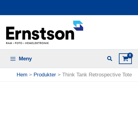
Hoppa
Ladda upp dina bilder online
till
innehåll
Meny
Hem
Produkter
Think Tank Retrospective Tote