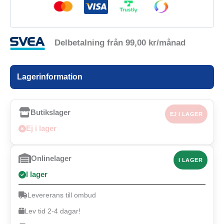
Delbetalning från
99,00
kr
/månad
Lagerinformation
Butikslager
EJ I LAGER
Ej i lager
Onlinelager
I LAGER
I lager
Levererans till ombud
Lev tid 2-4 dagar!