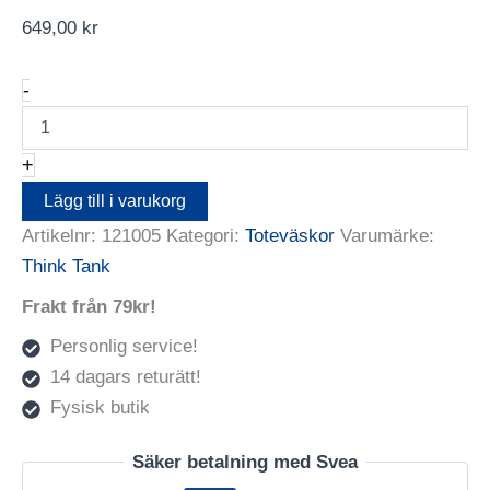
649,00
kr
Think
-
Tank
Retrospective
Tote
+
mängd
Lägg till i varukorg
Artikelnr:
121005
Kategori:
Toteväskor
Varumärke:
Think Tank
Frakt från 79kr!
Personlig service!
14 dagars returätt!
Fysisk butik
Säker betalning med Svea