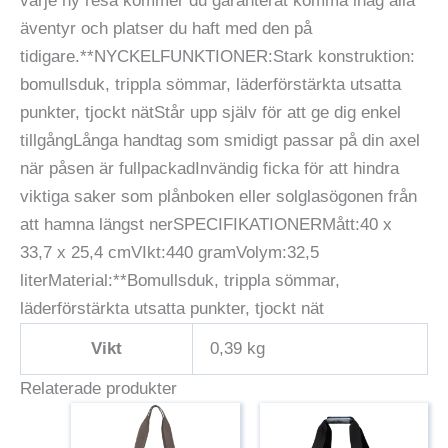
varje ny resa kommer du garanterat komma ihåg alla
äventyr och platser du haft med den på
tidigare.**NYCKELFUNKTIONER:Stark konstruktion:
bomullsduk, trippla sömmar, läderförstärkta utsatta
punkter, tjockt nätStår upp själv för att ge dig enkel
tillgångLånga handtag som smidigt passar på din axel
när påsen är fullpackadInvändig ficka för att hindra
viktiga saker som plånboken eller solglasögonen från
att hamna längst nerSPECIFIKATIONERMått:40 x
33,7 x 25,4 cmVIkt:440 gramVolym:32,5
literMaterial:**Bomullsduk, trippla sömmar,
läderförstärkta utsatta punkter, tjockt nät
Vikt
0,39 kg
Relaterade produkter