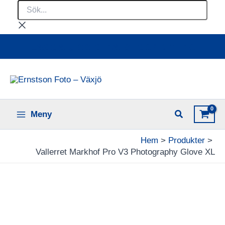
Sök...
Hoppa
till
innehåll
Ladda upp dina bilder online
Meny
Hem
Produkter
Vallerret Markhof Pro V3 Photography Glove XL