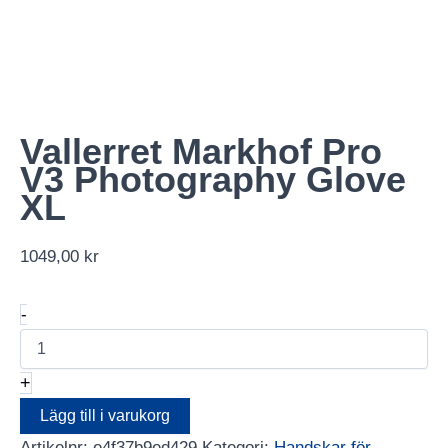
Vallerret Markhof Pro
V3 Photography Glove
XL
1049,00
kr
Vallerret
-
Markhof
Pro
V3
+
Photography
Glove
Lägg till i varukorg
XL
Artikelnr:
e4f37b9ed429
Kategori:
Handskar för