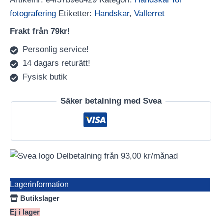
mängd
fotografering
Etiketter:
Handskar
,
Vallerret
Frakt från 79kr!
Personlig service!
14 dagars returätt!
Fysisk butik
Säker betalning med Svea
Delbetalning från
93,00
kr
/månad
Lagerinformation
Butikslager
Ej i lager