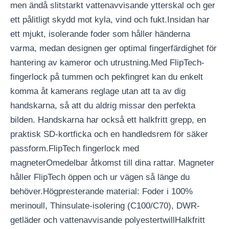
men ändå slitstarkt vattenavvisande ytterskal och ger
ett pålitligt skydd mot kyla, vind och fukt.Insidan har
ett mjukt, isolerande foder som håller händerna
varma, medan designen ger optimal fingerfärdighet för
hantering av kameror och utrustning.Med FlipTech-
fingerlock på tummen och pekfingret kan du enkelt
komma åt kamerans reglage utan att ta av dig
handskarna, så att du aldrig missar den perfekta
bilden. Handskarna har också ett halkfritt grepp, en
praktisk SD-kortficka och en handledsrem för säker
passform.FlipTech fingerlock med
magneterOmedelbar åtkomst till dina rattar. Magneter
håller FlipTech öppen och ur vägen så länge du
behöver.Högpresterande material: Foder i 100%
merinoull, Thinsulate-isolering (C100/C70), DWR-
getläder och vattenavvisande polyestertwillHalkfritt