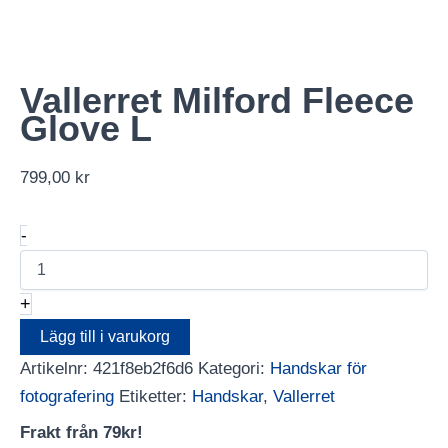
Vallerret Milford Fleece
Glove L
799,00
kr
Vallerret
-
Milford
Fleece
Glove
+
L
mängd
Lägg till i varukorg
Artikelnr:
421f8eb2f6d6
Kategori:
Handskar för
fotografering
Etiketter:
Handskar
,
Vallerret
Frakt från 79kr!