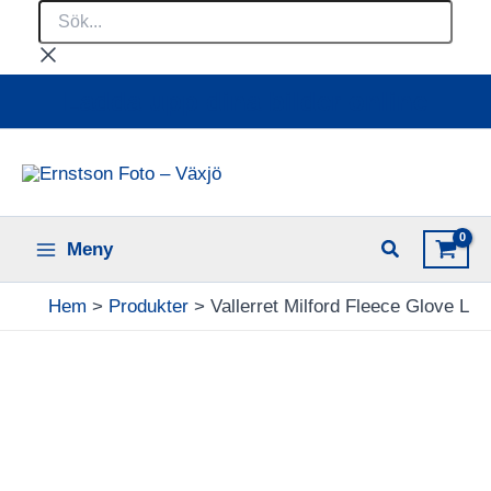
Sök...
Hoppa
till
innehåll
Ladda upp dina bilder online
Meny
Hem
Produkter
Vallerret Milford Fleece Glove L