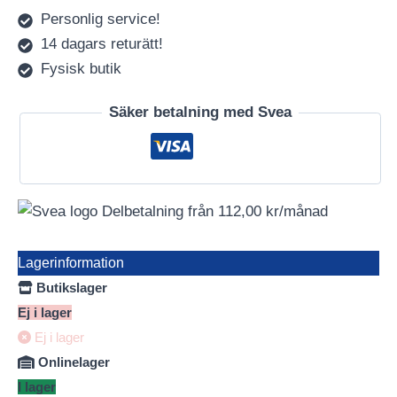
Personlig service!
14 dagars returätt!
Fysisk butik
Säker betalning med Svea
Delbetalning från
112,00
kr
/månad
Lagerinformation
Butikslager
Ej i lager
Ej i lager
Onlinelager
I lager