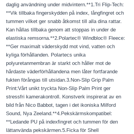
daglig användning under midvintern.**1.Tri Flip-Tech:
**Vik tillbaka fingerskydden på index, långfingret och
tummen vilket ger snabb åtkomst till alla dina rattar.
Kan hållas tillbaka genom att stoppas in under de
elastiska remsorna.**2.Polartec® Windbloc® Fleece:
**Ger maximalt väderskydd mot vind, vatten och
kyliga förhållanden. Polartecs unika
polyuretanmembran är starkt och håller mot de
hårdaste väderförhållandena men låter fortfarande
fukten förångas till utsidan.3.Non-Slip Grip Palm
Print:Vårt unikt tryckta Non-Slip Palm Print ger
stressfri kamerakontroll. Konstverk inspirerat av en
bild från Nico Babbot, tagen i det ikoniska Milford
Sound, Nya Zeeland.**4.Pekskärmskompatibel:
**Ledande PU på indexfingret och tummen för den
lättanvända pekskärmen.5.Ficka för Shell