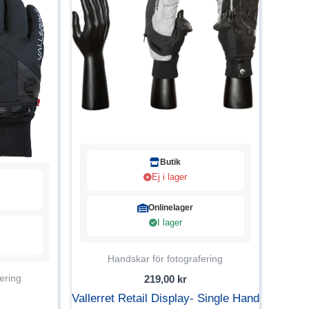
Butik
Ej i lager
Onlinelager
I lager
Handskar för fotografering
ering
219,00
kr
Vallerret Retail Display- Single Hand