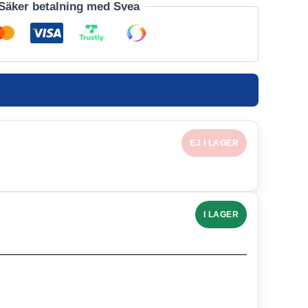
Säker betalning med Svea
EJ I LAGER
I LAGER