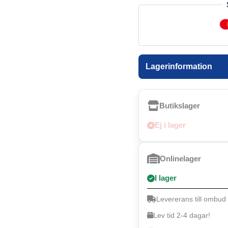
Lagerinformation
Butikslager
Ej i lager
Onlinelager
I lager
Levererans till ombud
Lev tid 2-4 dagar!