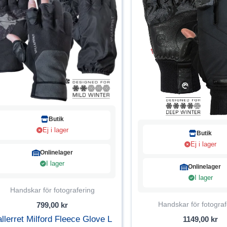
Butik
Ej i lager
Butik
Ej i lager
Onlinelager
I lager
Onlinelager
I lager
Handskar för fotografering
Handskar för fotograf
799,00
kr
allerret Milford Fleece Glove L
1149,00
kr