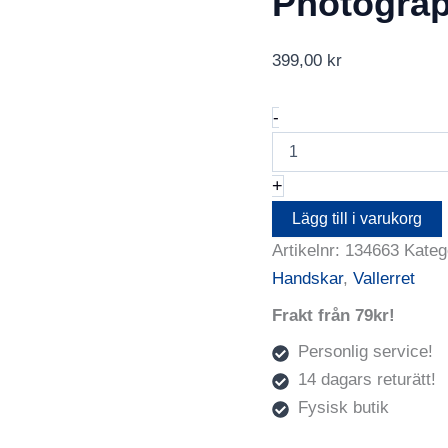
Photograp
399,00
kr
Vallerret
-
Senja
Liner
Photography
+
Gloves
I
Lägg till i varukorg
S
Artikelnr:
134663
Kateg
mängd
Handskar
,
Vallerret
Frakt från 79kr!
Personlig service!
14 dagars returätt!
Fysisk butik