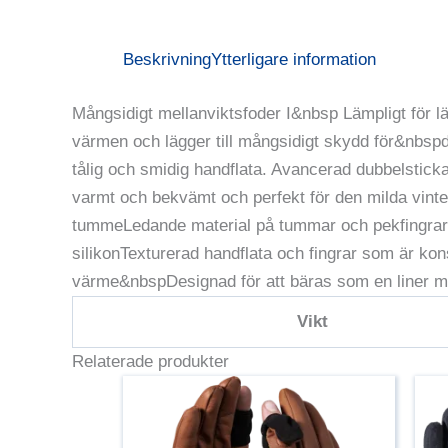
Beskrivning
Ytterligare information
Mångsidigt mellanviktsfoder I&nbsp Lämpligt för lä
värmen och lägger till mångsidigt skydd för&nbspd
tålig och smidig handflata. Avancerad dubbelsticka
varmt och bekvämt och perfekt för den milda vin
tummeLedande material på tummar och pekfingrar p
silikonTexturerad handflata och fingrar som är kons
värme&nbspDesignad för att bäras som en liner me
Vikt
Relaterade produkter