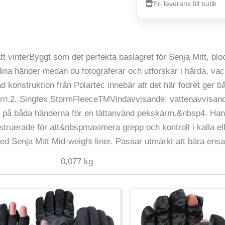
Fri leverans till butik
tt vinterByggt som det perfekta baslagret för Senja Mitt, blo
ina händer medan du fotograferar och utforskar i hårda, vac
d konstruktion från Polartec innebär att det här fodret ger b
tern.2. Singtex StormFleeceTMVindavvisande, vattenavvisan
å båda händerna för en lättanvänd pekskärm.&nbsp4. Handfl
truerade för att&nbspmaximera grepp och kontroll i kalla elle
d Senja Mitt Mid-weight liner. Passar utmärkt att bära ensa
0,077 kg