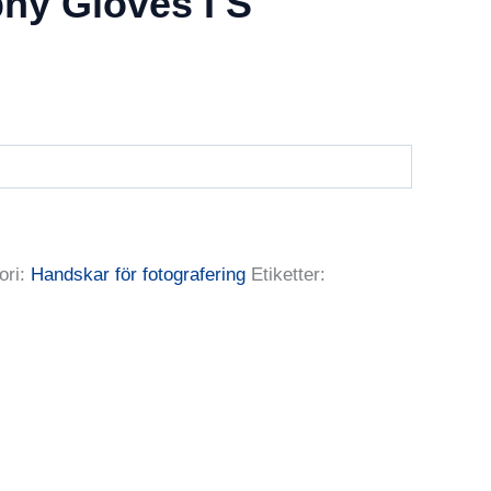
hy Gloves I S
ori:
Handskar för fotografering
Etiketter: