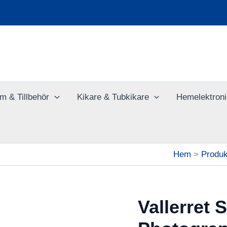
Ladda upp dina bilder online
m & Tillbehör
Kikare & Tubkikare
Hemelektroni
Hem
Produk
Vallerret 