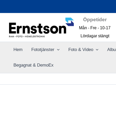
Hoppa
till
innehåll
Öppetider
Mån - Fre - 10-17
Lördagar stängt
Hem
Fototjänster
Foto & Video
Albu
Begagnat & DemoEx