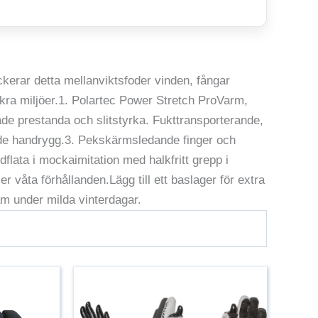
ckerar detta mellanviktsfoder vinden, fångar
kra miljöer.1. Polartec Power Stretch ProVarm,
åde prestanda och slitstyrka. Fukttransporterande,
de handrygg.3. Pekskärmsledande finger och
ata i mockaimitation med halkfritt grepp i
r våta förhållanden.Lägg till ett baslager för extra
m under milda vinterdagar.