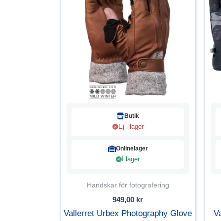
Butik
Ej i lager
Onlinelager
I lager
Handskar för fotografering
949,00
kr
Vallerret Urbex Photography Glove
V