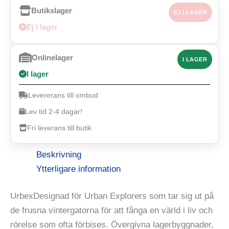
Butikslager
EJ I LAGER
Ej i lager
Onlinelager
I LAGER
I lager
Levererans till ombud
Lev tid 2-4 dagar!
Fri leverans till butik
Beskrivning
Ytterligare information
UrbexDesignad för Urban Explorers som tar sig ut på
de frusna vintergatorna för att fånga en värld i liv och
rörelse som ofta förbises. Övergivna lagerbyggnader,