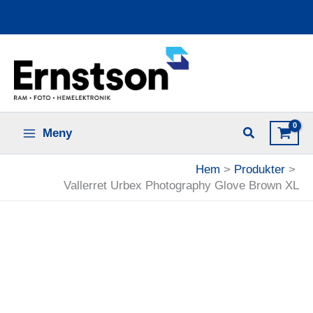
Hoppa
Ladda upp dina bilder online
till
innehåll
Meny
Hem
Produkter
Vallerret Urbex Photography Glove Brown XL