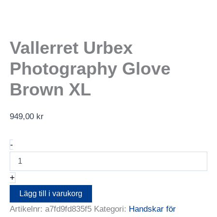
Vallerret Urbex
Photography Glove
Brown XL
949,00
kr
Vallerret
-
Urbex
Photography
Glove
+
Brown
XL
Lägg till i varukorg
mängd
Artikelnr:
a7fd9fd835f5
Kategori:
Handskar för