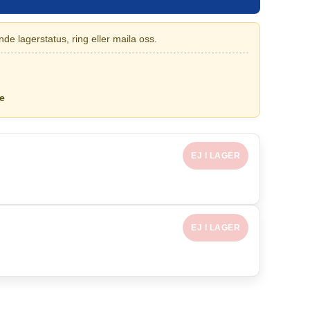
de lagerstatus, ring eller maila oss.
e
EJ I LAGER
EJ I LAGER