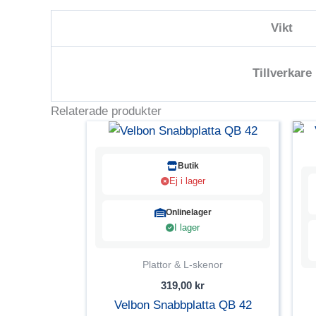
Vikt
Tillverkare
Relaterade produkter
Butik
Ej i lager
Onlinelager
I lager
Plattor & L-skenor
319,00
kr
Velbon Snabbplatta QB 42