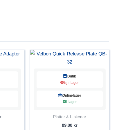
Butik
Ej i lager
Onlinelager
I lager
r
Plattor & L-skenor
89,00
kr