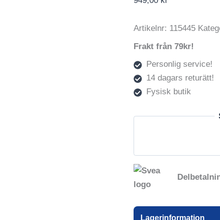
949,00
kr
Artikelnr:
115445
Kateg
Frakt från 79kr!
Personlig service!
14 dagars returätt!
Fysisk butik
Delbetalni
Lagerinformation