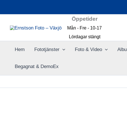
Hoppa
till
Öppetider
innehåll
Mån - Fre - 10-17
Lördagar stängt
Hem
Fototjänster
Foto & Video
Albu
Begagnat & DemoEx