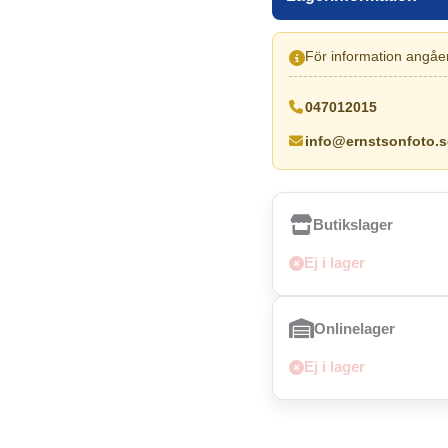
För information angåen
047012015
info@ernstsonfoto.s
Butikslager
Ej i lager
Onlinelager
Ej i lager