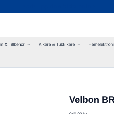
Ladda upp dina bilder online
m & Tillbehör
Kikare & Tubkikare
Hemelektroni
Velbon B