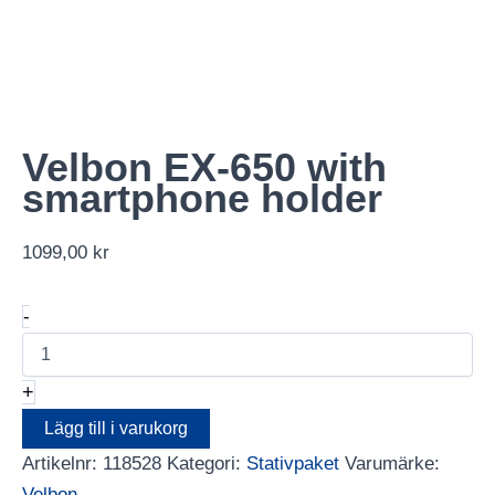
Velbon EX-650 with
smartphone holder
1099,00
kr
Velbon
-
EX-
650
with
+
smartphone
holder
Lägg till i varukorg
mängd
Artikelnr:
118528
Kategori:
Stativpaket
Varumärke:
Velbon