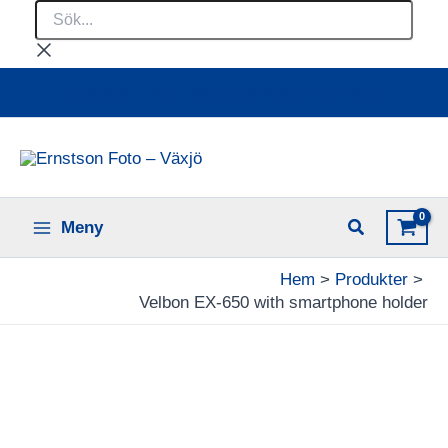
Sök...
Hoppa
till
innehåll
Ladda upp dina bilder online
Meny
Hem
Produkter
Velbon EX-650 with smartphone holder