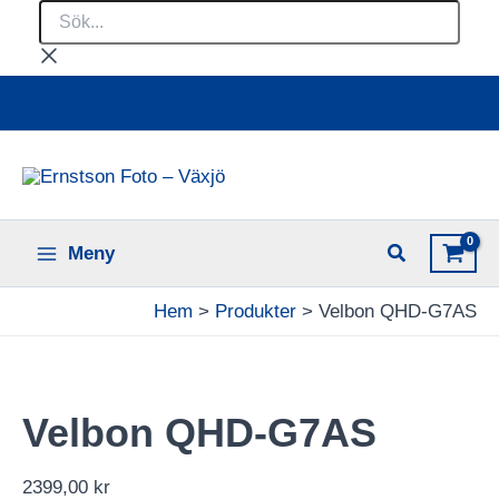
Sök...
Hoppa
till
innehåll
Ladda upp dina bilder online
Meny
Hem
Produkter
Velbon QHD-G7AS
Velbon QHD-G7AS
2399,00
kr