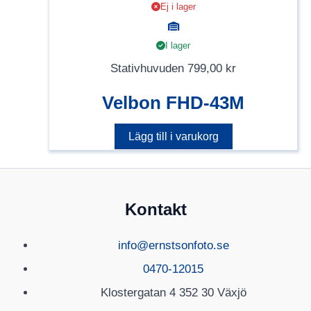
Ej i lager
I lager
Stativhuvuden
799,00
kr
Velbon FHD-43M
Lägg till i varukorg
Kontakt
info@ernstsonfoto.se
0470-12015
Klostergatan 4 352 30 Växjö