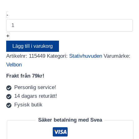
Velbon
-
QHD-
G7AS
mängd
+
Lägg till i varukorg
Artikelnr:
115449
Kategori:
Stativhuvuden
Varumärke:
Velbon
Frakt från 79kr!
Personlig service!
14 dagars returätt!
Fysisk butik
Säker betalning med Svea