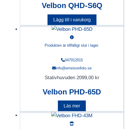
Velbon QHD-S6Q
Lägg till i varukorg
Produkten är tillfälligt slut i lager.
047012015
info@ernstsonfoto.se
Stativhuvuden
2099,00
kr
Velbon PHD-65D
Läs mer