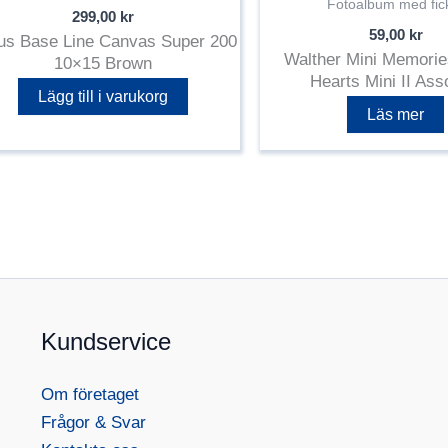
Fotoalbum med fic
299,00
kr
59,00
kr
us Base Line Canvas Super 200
Walther Mini Memori
10×15 Brown
Hearts Mini II Ass
Lägg till i varukorg
Läs mer
Kundservice
Om företaget
Frågor & Svar