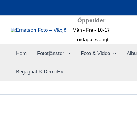
Hoppa
REA!
till
Öppetider
innehåll
Mån - Fre - 10-17
Lördagar stängt
Hem
Fototjänster
Foto & Video
Albu
Begagnat & DemoEx