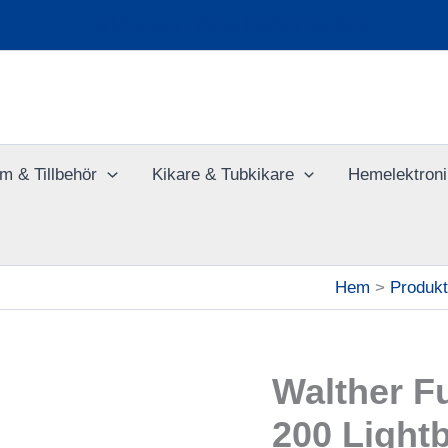
Ladda upp dina bilder online
m & Tillbehör
Kikare & Tubkikare
Hemelektroni
Hem
Produkt
Walther 
200 Light