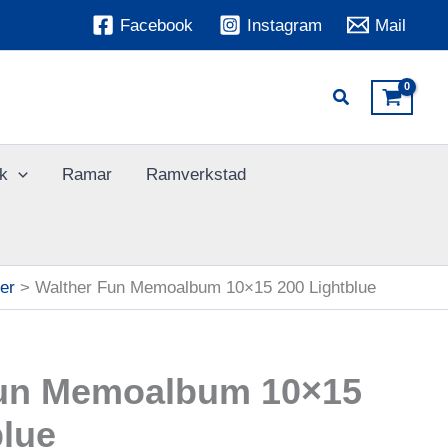
Facebook
Instagram
Mail
k
Ramar
Ramverkstad
er
Walther Fun Memoalbum 10×15 200 Lightblue
Fun Memoalbum 10×15
blue