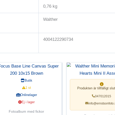
0,76 kg
Walther
4004122290734
Butik
1 st
Produkten är tillfälligt slut
Onlinelager
047012015
Ej i lager
info@ernstsonfoto.
Fotoalbum med fickor