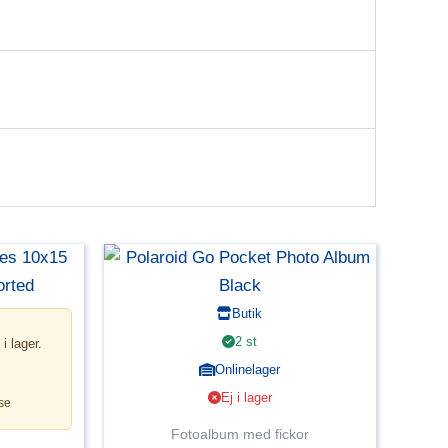
Butik
2 st
 i lager.
Onlinelager
Ej i lager
se
Fotoalbum med fickor