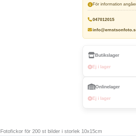
För information angåen
047012015
info@ernstsonfoto.s
Butikslager
Ej i lager
Onlinelager
Ej i lager
Fotofickor för 200 st bilder i storlek 10x15cm