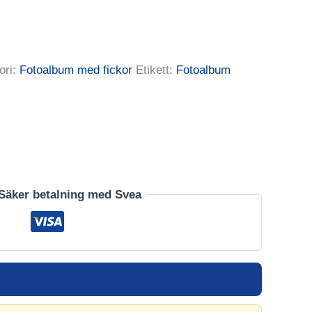
arande
et
ori:
Fotoalbum med fickor
Etikett:
Fotoalbum
00 kr.
Säker betalning med Svea