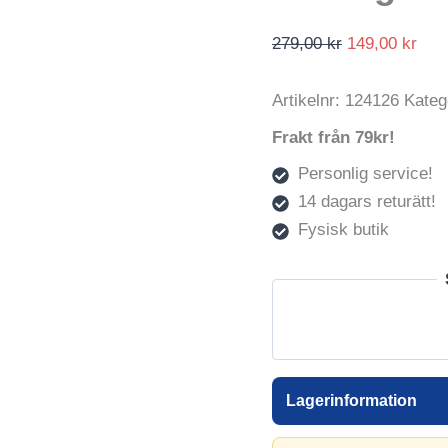
Det
Det
279,00
kr
149,00
kr
ursprungliga
nuv
priset
pris
Artikelnr:
124126
Kateg
var:
är:
Frakt från 79kr!
279,00 kr.
149,
Personlig service!
14 dagars returätt!
Fysisk butik
Lagerinformation