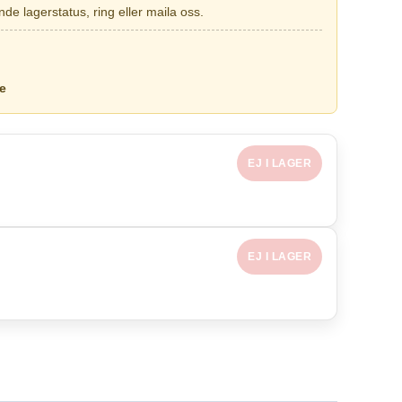
de lagerstatus, ring eller maila oss.
e
EJ I LAGER
EJ I LAGER