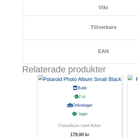
Vikt
Tillverkare
EAN
Relaterade produkter
Butik
2 st
Onlinelager
I lager
Fotoalbum med fickor
179,00
kr