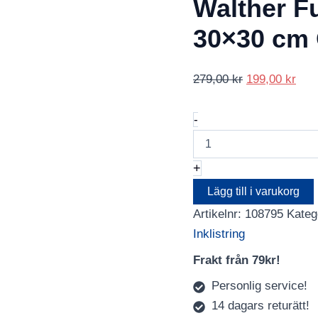
Walther F
30×30 cm
Det
Det
279,00
kr
199,00
kr
ursprungliga
nuv
Walther
priset
pris
-
Fun
var:
är:
Wire-
279,00 kr.
199,
O
+
Album
30x30
Lägg till i varukorg
cm
Artikelnr:
108795
Kateg
Oceanblue
mängd
Inklistring
Frakt från 79kr!
Personlig service!
14 dagars returätt!