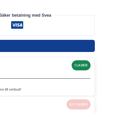
Säker betalning med Svea
I LAGER
s till ombud!
EJ I LAGER