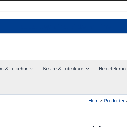
Ladda upp dina bilder online
m & Tillbehör
Kikare & Tubkikare
Hemelektroni
Hem
Produkter