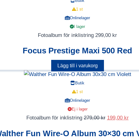
Butik
1 st
Onlinelager
I lager
Fotoalbum för inklistring
299,00
kr
Focus Prestige Maxi 500 Red
Lägg till i varukorg
Butik
1 st
Onlinelager
Ej i lager
Det
Det
Fotoalbum för inklistring
279,00
kr
199,00
kr
ursprungliga
nuv
alther Fun Wire-O Album 30×30 cm V
priset
pris