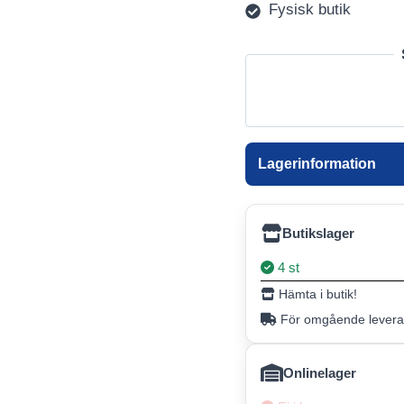
Fysisk butik
Lagerinformation
Butikslager
4 st
Hämta i butik!
För omgående leveran
Onlinelager