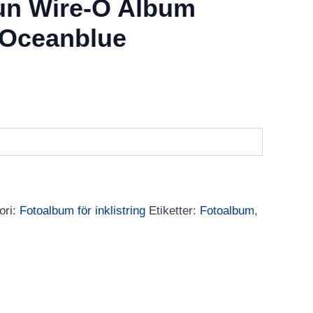
un Wire-O Album
 Oceanblue
arande
et
00 kr.
ori:
Fotoalbum för inklistring
Etiketter:
Fotoalbum
,