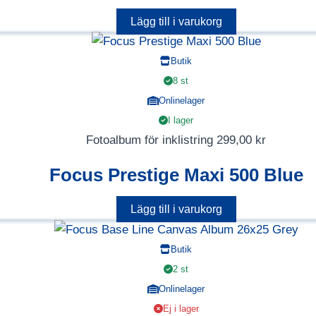
var:
är:
Lägg till i varukorg
279,00 kr.
199,
Butik
8 st
Onlinelager
I lager
Fotoalbum för inklistring
299,00
kr
Focus Prestige Maxi 500 Blue
Lägg till i varukorg
Butik
2 st
Onlinelager
Ej i lager