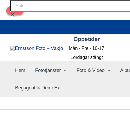
Sök...
Hoppa
REA!
REA!
REA!
till
innehåll
Öppetider
Mån - Fre - 10-17
Lördagar stängt
Hem
Fototjänster
Foto & Video
Albu
Begagnat & DemoEx