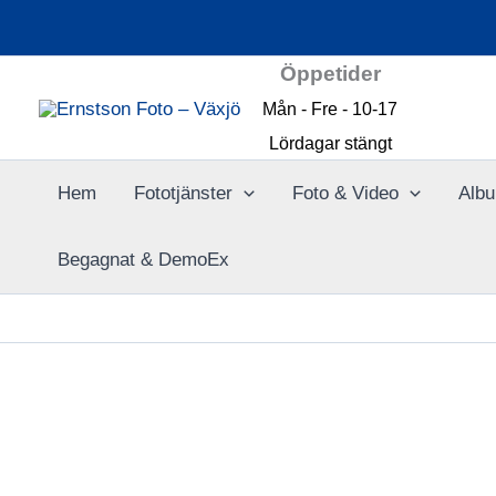
Hoppa
till
Öppetider
innehåll
Mån - Fre - 10-17
Lördagar stängt
Hem
Fototjänster
Foto & Video
Albu
Begagnat & DemoEx