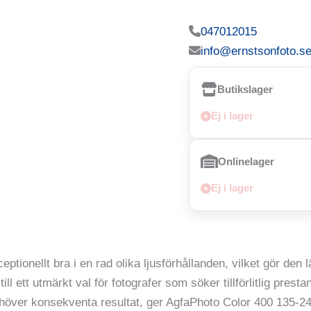
047012015
info@ernstsonfoto.s
Butikslager
Ej i lager
Onlinelager
Ej i lager
ptionellt bra i en rad olika ljusförhållanden, vilket gör den
l ett utmärkt val för fotografer som söker tillförlitlig prest
ehöver konsekventa resultat, ger AgfaPhoto Color 400 135-24 d