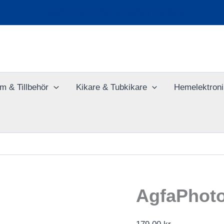
Ladda upp dina bilder online
m & Tillbehör
Kikare & Tubkikare
Hemelektroni
AgfaPhoto