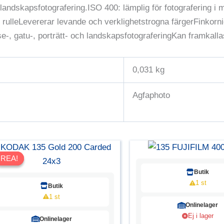
h landskapsfotografering.ISO 400: lämplig för fotografering 
r rulleLevererar levande och verklighetstrogna färgerFinkorni
se-, gatu-, porträtt- och landskapsfotograferingKan framkal
0,031 kg
Agfaphoto
REA!
REA!
Butik
1 st
Butik
1 st
Onlinelager
Ej i lager
Onlinelager