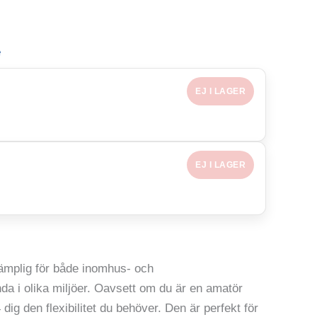
e
EJ I LAGER
EJ I LAGER
 lämplig för både inomhus- och
anda i olika miljöer. Oavsett om du är en amatör
ig den flexibilitet du behöver. Den är perfekt för