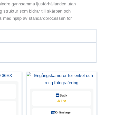
i mindre gynnsamma ljusförhållanden utan
g struktur som bidrar till skärpan och
las med hjälp av standardprocessen för
Butik
1 st
Onlinelager