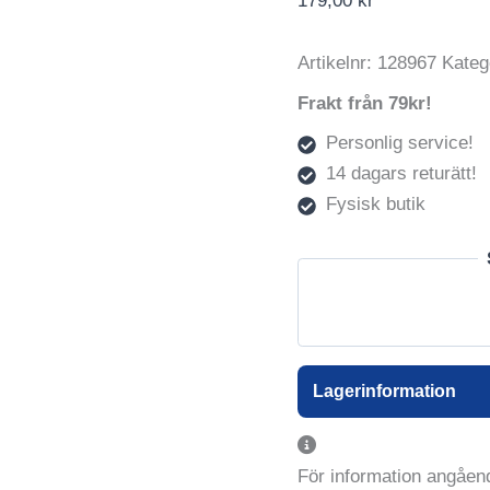
179,00
kr
Artikelnr:
128967
Kateg
Frakt från 79kr!
Personlig service!
14 dagars returätt!
Fysisk butik
Lagerinformation
För information angåend