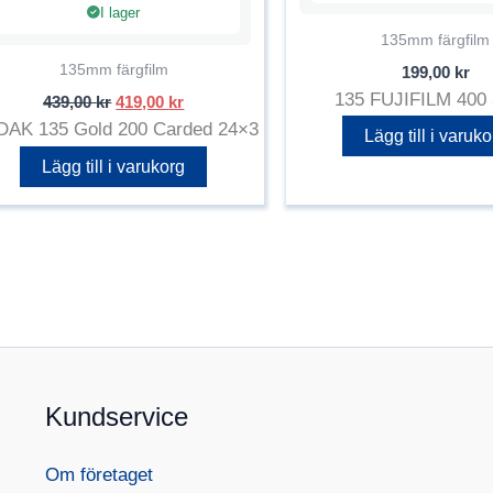
I lager
135mm färgfilm
135mm färgfilm
199,00
kr
Det
Det
135 FUJIFILM 400
439,00
kr
419,00
kr
ursprungliga
nuvarande
AK 135 Gold 200 Carded 24×3
Lägg till i varuko
priset
priset
var:
är:
Lägg till i varukorg
439,00 kr.
419,00 kr.
Kundservice
Om företaget