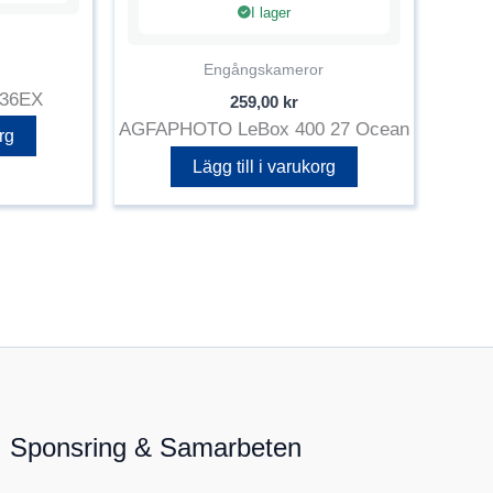
I lager
Engångskameror
 36EX
259,00
kr
AGFAPHOTO LeBox 400 27 Ocean
rg
Lägg till i varukorg
Sponsring & Samarbeten