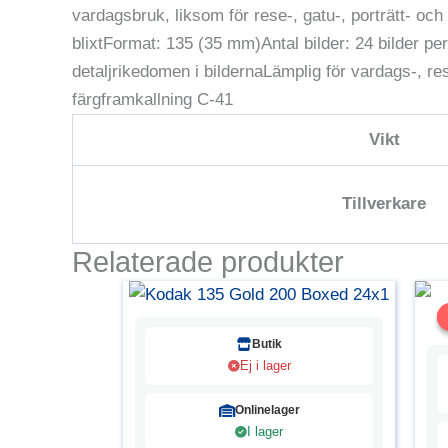
vardagsbruk, liksom för rese-, gatu-, porträtt- oc
blixtFormat: 135 (35 mm)Antal bilder: 24 bilder pe
detaljrikedomen i bildernaLämplig för vardags-, re
färgframkallning C-41
Vikt
Tillverkare
Relaterade produkter
Butik
Ej i lager
Onlinelager
I lager