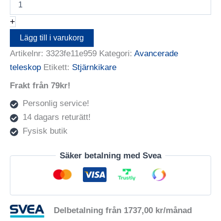
8
´
+
Edge
HD
Lägg till i varukorg
mängd
Artikelnr:
3323fe11e959
Kategori:
Avancerade
teleskop
Etikett:
Stjärnkikare
Frakt från 79kr!
Personlig service!
14 dagars returätt!
Fysisk butik
Säker betalning med Svea
Delbetalning från
1737,00
kr
/månad