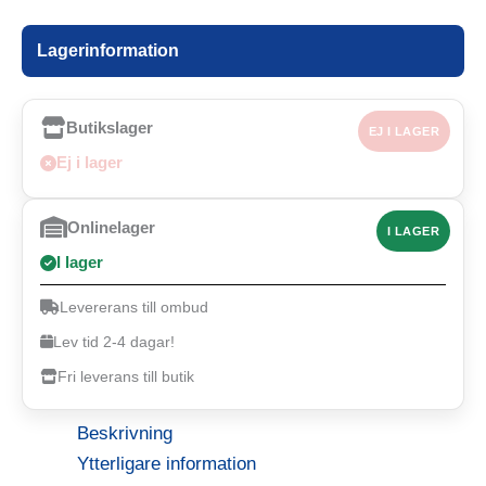
Lagerinformation
Butikslager
EJ I LAGER
Ej i lager
Onlinelager
I LAGER
I lager
Levererans till ombud
Lev tid 2-4 dagar!
Fri leverans till butik
Beskrivning
Ytterligare information