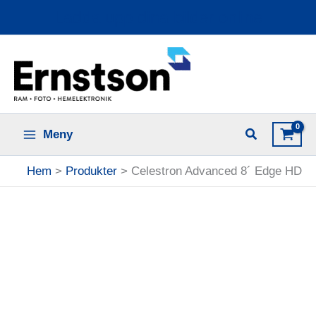
Hoppa
Ladda upp dina bilder online
till
innehåll
Meny
Hem
Produkter
Celestron Advanced 8´ Edge HD