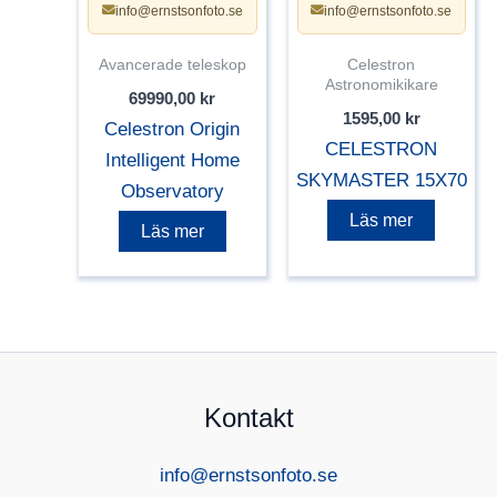
info@ernstsonfoto.se
info@ernstsonfoto.se
Avancerade teleskop
Celestron
Astronomikikare
69990,00
kr
1595,00
kr
Celestron Origin
CELESTRON
Intelligent Home
SKYMASTER 15X70
Observatory
Läs mer
Läs mer
Kontakt
info@ernstsonfoto.se