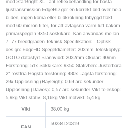
med StarBright XLT antireflexbehandling för bästa
ljustransmission EdgeHD ger en korrekt bild över hela
bilden, ingen koma eller bildkrökning Inbyggd fläkt
med 60 micron filter, för att avlägsna varm luft bakom
primärspegeln 9×50 sökkikare Kan användas mellan
7 -77 breddgraden Teknisk Specifikation: Optisk
design: EdgeHD Spegeldiameter: 203mm Teleskoptyp:
GOTO datastyrt Brännvidd: 2032mm Okular: 40mm
Förstoring: 51x Sökkikare: 9×50 Stativben: Justerbara
2″ rostfria Högsta förstoring: 480x Lägsta förstoring:
29x Upplösning (Rayleigh): 0,69 arc sekunder
Upplösning (Dawes): 0,57 arc sekunder Vikt teleskop:
5,9kg Vikt stativ: 8,16kg Vikt motvikt: 5,4 kg
Vikt
38,00 kg
50234120319
EAN