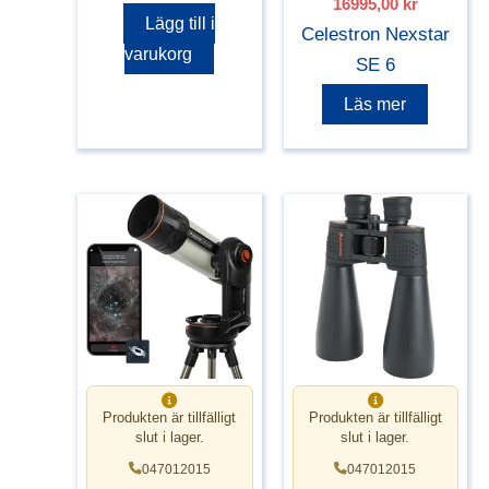
16995,00
kr
ursprungliga
nuvarand
Lägg till i
Celestron Nexstar
priset
priset
varukorg
var:
är:
SE 6
17990,00 kr.
16995,00 
Läs mer
Produkten är tillfälligt
Produkten är tillfälligt
slut i lager.
slut i lager.
047012015
047012015