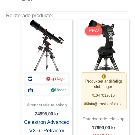
Relaterade produkter
REA!
REA!
Ej i lager
Produkten är tillfälligt
slut i lager.
I lager
047012015
info@ernstsonfoto.se
Avancerade teleskop
24995,00
kr
Datoriserade teleskop
Celestron Advanced
17990,00
kr
VX 6´ Refractor
Det
Det