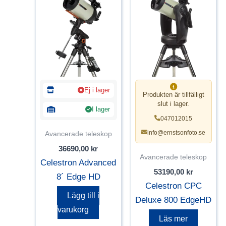
Ej i lager
Produkten är tillfälligt
slut i lager.
I lager
047012015
info@ernstsonfoto.se
Avancerade teleskop
36690,00
kr
Avancerade teleskop
Celestron Advanced
53190,00
kr
8´ Edge HD
Celestron CPC
Lägg till i
Deluxe 800 EdgeHD
varukorg
Läs mer