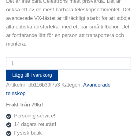
Det är inte bara Celestrons mest prisvärda. Det är
också ett av de mest bärbara teleskopsortimentet. Det
avancerade VX-fästet är tillräckligt starkt för att stödja
alla optiska rörstorlekar med ett par små tillbehör. Det
är fortfarande lätt för en person att transportera och
montera.
Celestron
Advanced
VX
Lägg till i varukorg
SCT
Artikelnr:
db116b39f7a3
Kategori:
Avancerade
11
mängd
teleskop
Frakt från 79kr!
Personlig service!
14 dagars returätt!
Fysisk butik