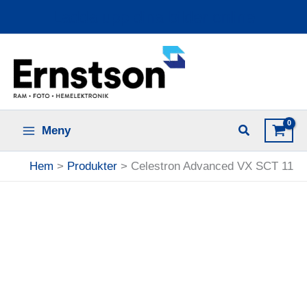
Hoppa
Ladda upp dina bilder online
till
innehåll
Meny
Hem
Produkter
Celestron Advanced VX SCT 11