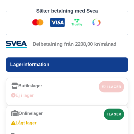
Säker betalning med Svea
Delbetalning från
2208,00
kr
/månad
Lagerinformation
Butikslager
EJ I LAGER
Ej i lager
Onlinelager
I LAGER
Lågt lager