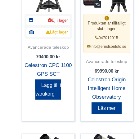
Ej i lager
Produkten är tillfälligt
slut i lager.
Lågt lager
047012015
info@ernstsonfoto.se
Avancerade teleskop
70400,00
kr
Avancerade teleskop
Celestron CPC 1100
69990,00
kr
GPS SCT
Celestron Origin
Lägg till i
Intelligent Home
varukorg
Observatory
Läs mer