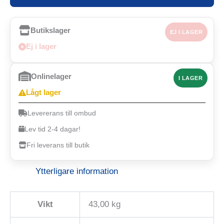
Butikslager
EJ I LAGER
Ej i lager
Onlinelager
I LAGER
Lågt lager
Levererans till ombud
Lev tid 2-4 dagar!
Fri leverans till butik
Ytterligare information
Vikt
43,00 kg