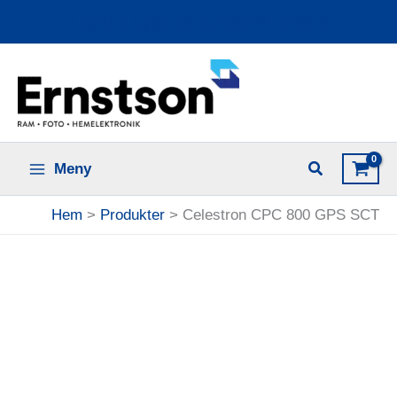
Hoppa
Ladda upp dina bilder online
till
innehåll
Meny
Hem
Produkter
Celestron CPC 800 GPS SCT