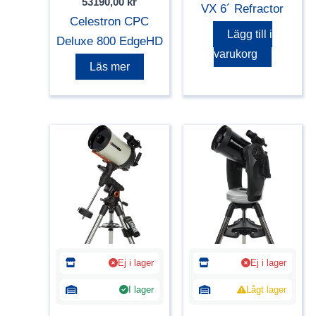
53190,00
kr
VX 6´ Refractor
Celestron CPC
Lägg till i
Deluxe 800 EdgeHD
varukorg
Läs mer
Ej i lager
Ej i lager
I lager
Lågt lager