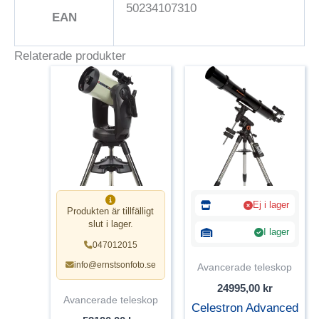
50234107310
EAN
Relaterade produkter
Ej i lager
Produkten är tillfälligt
slut i lager.
I lager
047012015
info@ernstsonfoto.se
Avancerade teleskop
24995,00
kr
Avancerade teleskop
Celestron Advanced