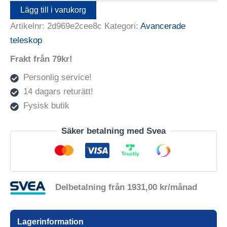
800
Lägg till i varukorg
GPS
Artikelnr:
2d969e2cee8c
Kategori:
Avancerade
SCT
mängd
teleskop
Frakt från 79kr!
Personlig service!
14 dagars returätt!
Fysisk butik
Säker betalning med Svea
Delbetalning från
1931,00
kr
/månad
Lagerinformation