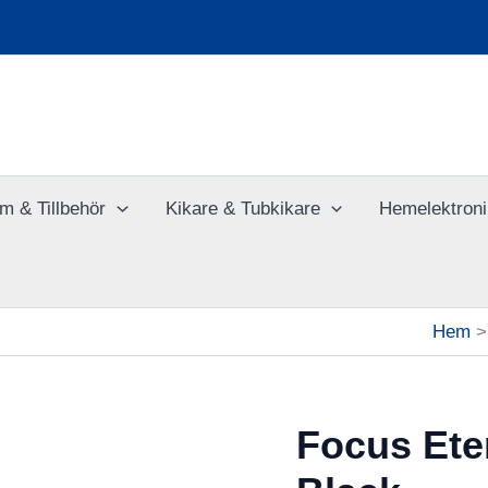
Ladda upp dina bilder online
m & Tillbehör
Kikare & Tubkikare
Hemelektroni
Hem
Focus Ete