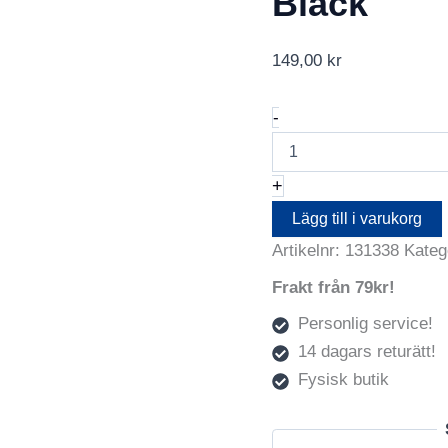
Black
149,00
kr
Focus
-
Eterna
Super
200
+
10x15
Black
Lägg till i varukorg
mängd
Artikelnr:
131338
Kateg
Frakt från 79kr!
Personlig service!
14 dagars returätt!
Fysisk butik