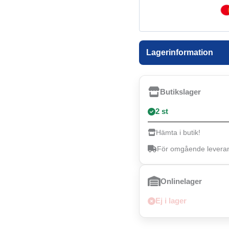
Lagerinformation
Butikslager
2 st
Hämta i butik!
För omgående leverans
Onlinelager
Ej i lager