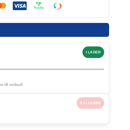
I LAGER
 till ombud!
EJ I LAGER