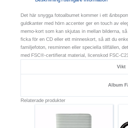
Det här snygga fotoalbumet kommer i ett &nbspoms
guldkanter med hörn accenter ger en touch av elega
memo-kort som kan skjutas in mellan bilderna, så at
ficka för en CD eller ett minneskort, så att du enk
familjefoton, resminnen eller speciella tillfällen, de
med FSC®-certifierat material, licenskod FSC-C2119
Vikt
Album F
Relaterade produkter