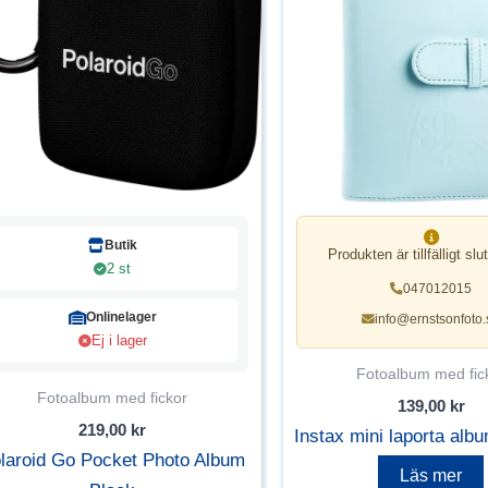
Butik
Produkten är tillfälligt slut
2 st
047012015
Onlinelager
info@ernstsonfoto.
Ej i lager
Fotoalbum med fic
Fotoalbum med fickor
139,00
kr
219,00
kr
Instax mini laporta albu
laroid Go Pocket Photo Album
Läs mer