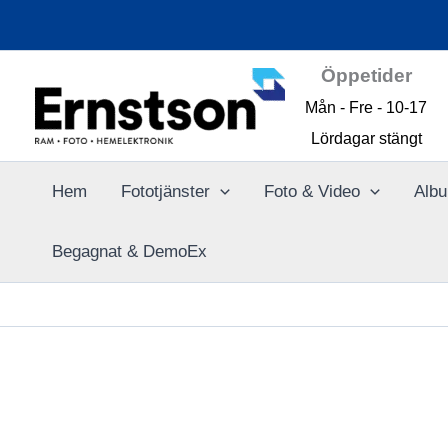
Hoppa
till
innehåll
Öppetider
Mån - Fre - 10-17
Lördagar stängt
Hem
Fototjänster
Foto & Video
Albu
Begagnat & DemoEx