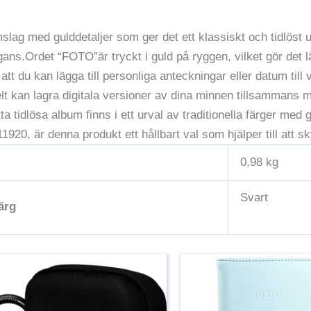
lag med gulddetaljer som ger det ett klassiskt och tidlöst 
ns.Ordet “FOTO”är tryckt i guld på ryggen, vilket gör det lät
t du kan lägga till personliga anteckningar eller datum till 
elt kan lagra digitala versioner av dina minnen tillsammans m
tta tidlösa album finns i ett urval av traditionella färger med 
20, är denna produkt ett hållbart val som hjälper till att s
0,98 kg
Svart
ärg