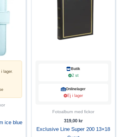
Butik
 i lager.
2 st
Onlinelager
se
Ej i lager
kor
Fotoalbum med fickor
319,00
kr
m ice blue
Exclusive Line Super 200 13×18