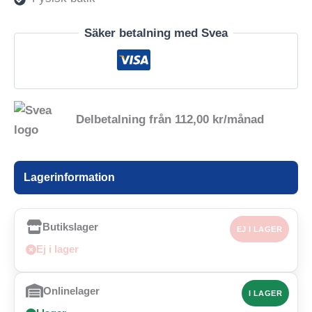
Säker betalning med Svea
Delbetalning från
112,00
kr
/månad
Lagerinformation
Butikslager
EJ I LAGER
Ej i lager
Onlinelager
I LAGER