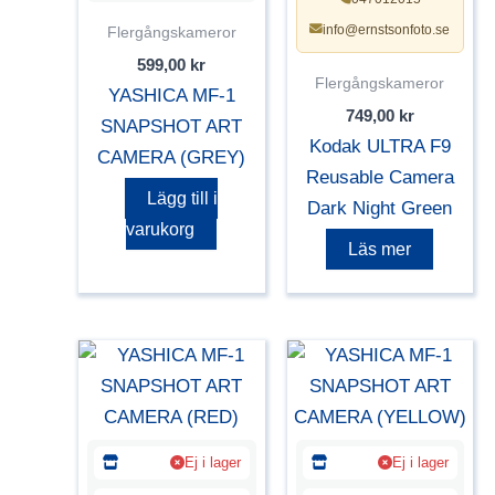
info@ernstsonfoto.se
Flergångskameror
599,00
kr
Flergångskameror
YASHICA MF-1
749,00
kr
SNAPSHOT ART
Kodak ULTRA F9
CAMERA (GREY)
Reusable Camera
Lägg till i
Dark Night Green
varukorg
Läs mer
Ej i lager
Ej i lager