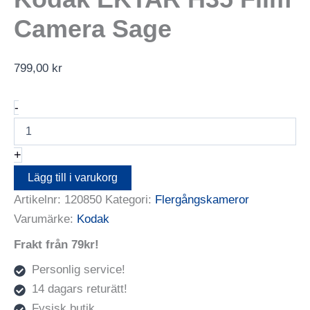
Camera Sage
799,00
kr
Kodak
-
EKTAR
H35
Film
+
Camera
Sage
Lägg till i varukorg
mängd
Artikelnr:
120850
Kategori:
Flergångskameror
Varumärke:
Kodak
Frakt från 79kr!
Personlig service!
14 dagars returätt!
Fysisk butik