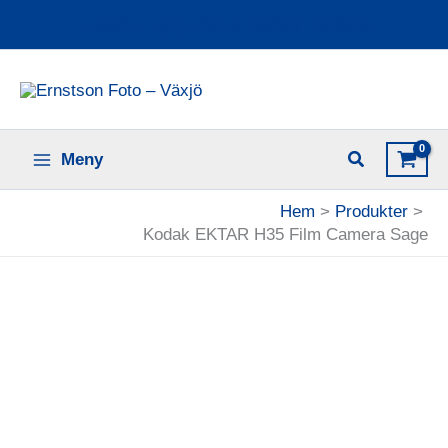
Hoppa
Ladda upp dina bilder online
till
innehåll
Meny
Hem
Produkter
Kodak EKTAR H35 Film Camera Sage