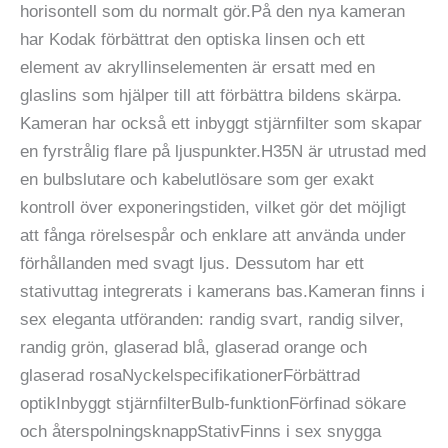
horisontell som du normalt gör.På den nya kameran
har Kodak förbättrat den optiska linsen och ett
element av akryllinselementen är ersatt med en
glaslins som hjälper till att förbättra bildens skärpa.
Kameran har också ett inbyggt stjärnfilter som skapar
en fyrstrålig flare på ljuspunkter.H35N är utrustad med
en bulbslutare och kabelutlösare som ger exakt
kontroll över exponeringstiden, vilket gör det möjligt
att fånga rörelsespår och enklare att använda under
förhållanden med svagt ljus. Dessutom har ett
stativuttag integrerats i kamerans bas.Kameran finns i
sex eleganta utföranden: randig svart, randig silver,
randig grön, glaserad blå, glaserad orange och
glaserad rosaNyckelspecifikationerFörbättrad
optikInbyggt stjärnfilterBulb-funktionFörfinad sökare
och återspolningsknappStativFinns i sex snygga