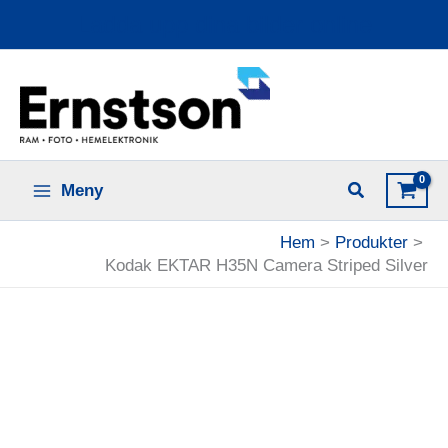
Hoppa
Ladda upp dina bilder online
till
innehåll
Meny
Hem
Produkter
Kodak EKTAR H35N Camera Striped Silver