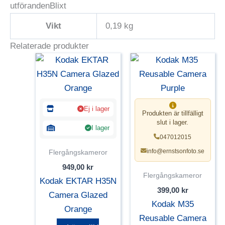
utförandenBlixt
Vikt
0,19 kg
Relaterade produkter
Ej i lager
Produkten är tillfälligt
slut i lager.
I lager
047012015
info@ernstsonfoto.se
Flergångskameror
949,00
kr
Flergångskameror
Kodak EKTAR H35N
399,00
kr
Camera Glazed
Kodak M35
Orange
Reusable Camera