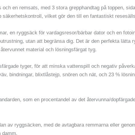
och en remsats, med 3 stora grepphandtag på toppen, sidan
äkerhetskontroll, vilket gör den till en fantastiskt resesäll
mmar, en ryggsäck för vardagsresor/bärbar dator och en fotoin
outrustning, utan att begränsa dig. Det är den perfekta lätta 
 återvunnet material och lösningsfärgat tyg.
ärgade tyger, för att minska vattenspill och negativ påver
väv, bindningar, blixtlåstejp, snören och nät, och 23 % lösni
tandarden, som en procentandel av det återvunna/dopfärgade
amsidan av ryggsäcken, med de avtagbara remmarna eller geno
ch damm.