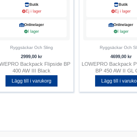
Butik
Butik
Ej i lager
Ej i lager
Onlinelager
Onlinelager
I lager
I lager
Ryggsäckar Och Sling
Ryggsäckar Och Sl
2999,00
kr
4699,00
kr
WEPRO Backpack Flipside BP
LOWEPRO Backpack Pr
400 AW III Black
BP 450 AW II GL 
Lägg till i varukorg
Lägg till i varuko