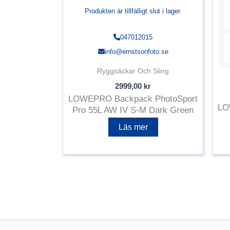
Produkten är tillfälligt slut i lager.
047012015
info@ernstsonfoto.se
Ryggsäckar Och Sling
2999,00
kr
LOWEPRO Backpack PhotoSport
LO
Pro 55L AW IV S-M Dark Green
Läs mer