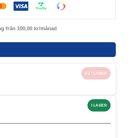
ng från
100,00
kr
/månad
EJ I LAGER
I LAGER