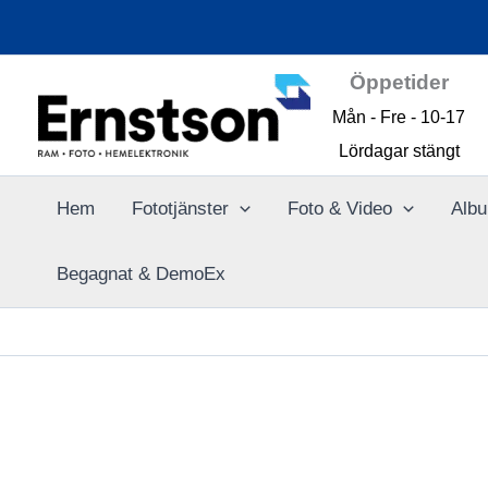
Hoppa
till
innehåll
Öppetider
Mån - Fre - 10-17
Lördagar stängt
Hem
Fototjänster
Foto & Video
Albu
Begagnat & DemoEx