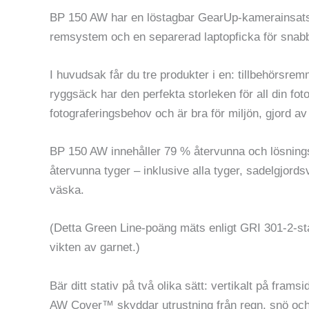
BP 150 AW har en löstagbar GearUp-kamerainsats 
remsystem och en separerad laptopficka för snabb s
I huvudsak får du tre produkter i en: tillbehörsre
ryggsäck har den perfekta storleken för all din fot
fotograferingsbehov och är bra för miljön, gjord av
BP 150 AW innehåller 79 % återvunna och lösningsf
återvunna tyger – inklusive alla tyger, sadelgjords
väska.
(Detta Green Line-poäng mäts enligt GRI 301-2-s
vikten av garnet.)
Bär ditt stativ på två olika sätt: vertikalt på fr
AW Cover™ skyddar utrustning från regn, snö o