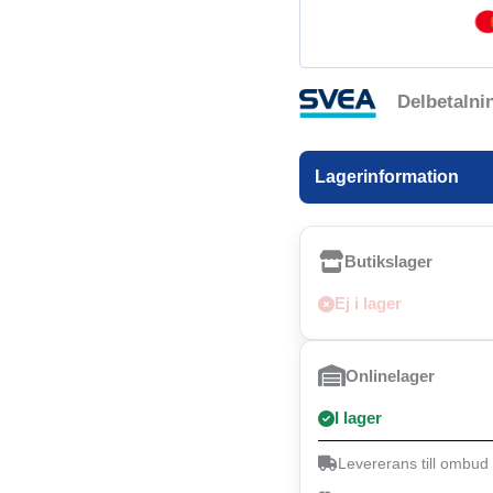
Delbetalni
Lagerinformation
Butikslager
Ej i lager
Onlinelager
I lager
Levererans till ombud