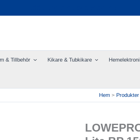
Ladda upp dina bilder online
m & Tillbehör
Kikare & Tubkikare
Hemelektroni
Hem
Produkter
LOWEPRO 