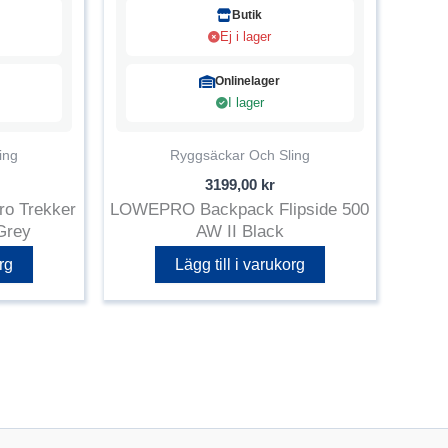
Butik
Ej i lager
Onlinelager
I lager
ing
Ryggsäckar Och Sling
3199,00
kr
o Trekker
LOWEPRO Backpack Flipside 500
Grey
AW II Black
rg
Lägg till i varukorg