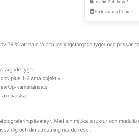
Lev tid 2-4 dagar!
Fri leverans till butik
 av 79 % återvunna och lösningsfärgade tyger och passar c
gsfärgade tyger
nt. plus 1-2 små objektiv
 GearUp-kamerainsats
m axelväska
esefotograferingsäventyr. Med sin mjuka struktur och modulär
ssa dig och din utrustning när du reser.