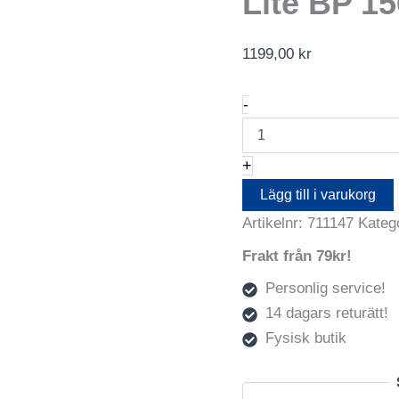
Lite BP 1
1199,00
kr
LOWEPRO
-
Backpack
Trekker
Lite
+
BP
150
Lägg till i varukorg
Grey
Artikelnr:
711147
Kateg
mängd
Frakt från 79kr!
Personlig service!
14 dagars returätt!
Fysisk butik