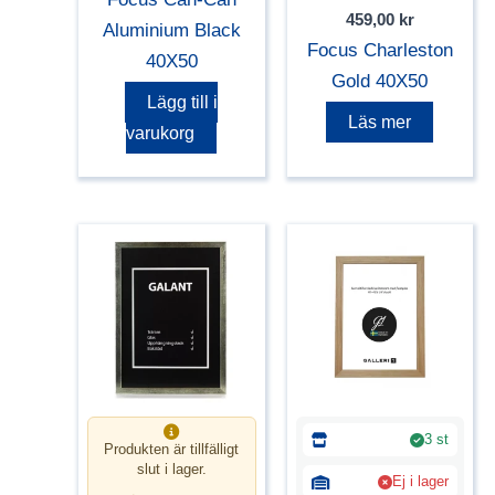
459,00
kr
Aluminium Black
Focus Charleston
40X50
Gold 40X50
Lägg till i
Läs mer
varukorg
3 st
Produkten är tillfälligt
slut i lager.
Ej i lager