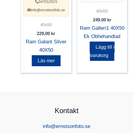
047012015
info@ernstsonfoto.se
40x50
249,00
kr
40x50
Ram Galleri1 40X50
229,00
kr
Ek Obhehandlad
Ram Galant Silver
Lägg till i
40X50
varukorg
Läs mer
Kontakt
info@ernstsonfoto.se