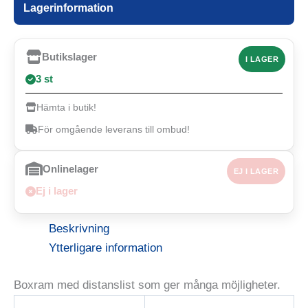
Lagerinformation
Butikslager
I LAGER
3 st
Hämta i butik!
För omgående leverans till ombud!
Onlinelager
EJ I LAGER
Ej i lager
Beskrivning
Ytterligare information
Boxram med distanslist som ger många möjligheter.