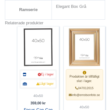
Elegant Box Grå
Ramserie
Relaterade produkter
Ej i lager
Produkten är tillfälligt
slut i lager.
Lågt lager
047012015
info@ernstsonfoto.se
40x50
359,00
kr
40x50
Focus Can-Can