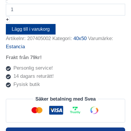
Box
Grå
40X50
+
(PP
30X40)
Lägg till i varukorg
mängd
Artikelnr:
207405002
Kategori:
40x50
Varumärke:
Estancia
Frakt från 79kr!
Personlig service!
14 dagars returätt!
Fysisk butik
Säker betalning med Svea