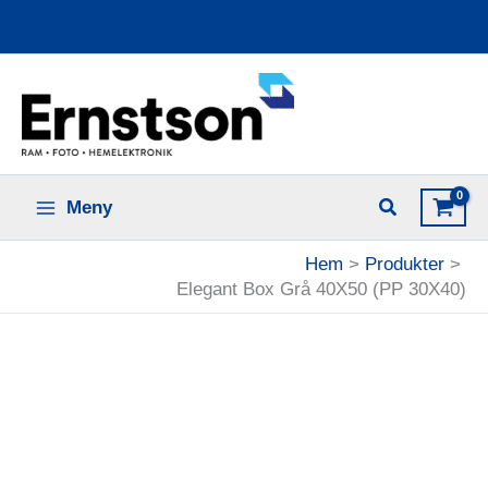
Hoppa
Ladda upp dina bilder online
till
innehåll
Meny
Hem
Produkter
Elegant Box Grå 40X50 (PP 30X40)