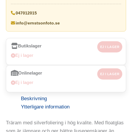
047012015
info@ernstsonfoto.se
Butikslager
EJ I LAGER
Ej i lager
Onlinelager
EJ I LAGER
Ej i lager
Beskrivning
Ytterligare information
Träram med silverfoliering i hög kvalite. Med floatglas
som är jämnare och ger bättre ljusegenskaper än