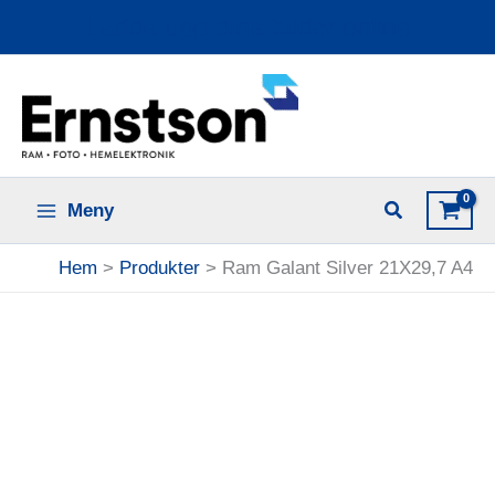
Hoppa
Ladda upp dina bilder online
till
innehåll
Meny
Hem
Produkter
Ram Galant Silver 21X29,7 A4