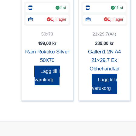
2 st
11 st
Ej i lager
Ej i lager
50x70
21x29,7(A4)
499,00
kr
239,00
kr
Ram Rokoko Silver
Galleri1 2N A4
50X70
21×29,7 Ek
Obhehandlad
Lägg till i
varukorg
Lägg till i
varukorg