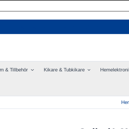
Ladda upp dina bilder online
m & Tillbehör
Kikare & Tubkikare
Hemelektroni
He