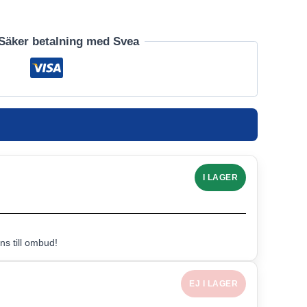
Säker betalning med Svea
I LAGER
s till ombud!
EJ I LAGER