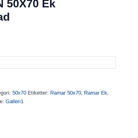
2N 50X70 Ek
ad
gori:
50x70
Etiketter:
Ramar 50x70
,
Ramar Ek
,
e:
Galleri1