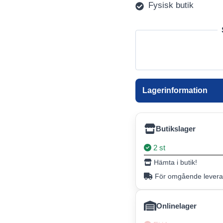
Fysisk butik
Lagerinformation
Butikslager
2 st
Hämta i butik!
För omgående leveran
Onlinelager