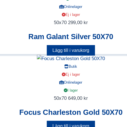
Onlinelager
Ej i lager
50x70
299,00
kr
Ram Galant Silver 50X70
Lägg till i varukorg
Butik
Ej i lager
Onlinelager
I lager
50x70
649,00
kr
Focus Charleston Gold 50X70
Lägg till i varukorg