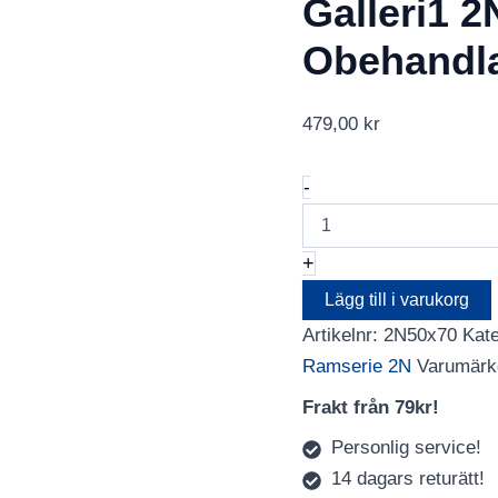
Galleri1 
Obehandl
479,00
kr
Galleri1
-
2N
50X70
Ek
+
Obehandlad
mängd
Lägg till i varukorg
Artikelnr:
2N50x70
Kate
Ramserie 2N
Varumärk
Frakt från 79kr!
Personlig service!
14 dagars returätt!