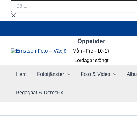
Sök...
Hoppa
till
innehåll
Öppetider
Mån - Fre - 10-17
Lördagar stängt
Hem
Fototjänster
Foto & Video
Albu
Begagnat & DemoEx