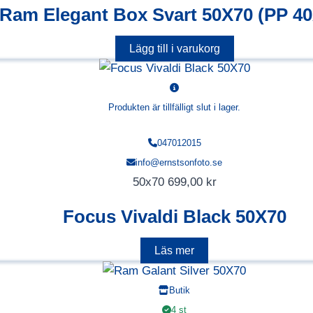
Ram Elegant Box Svart 50X70 (PP 40
Lägg till i varukorg
Produkten är tillfälligt slut i lager.
047012015
info@ernstsonfoto.se
50x70
699,00
kr
Focus Vivaldi Black 50X70
Läs mer
Butik
4 st