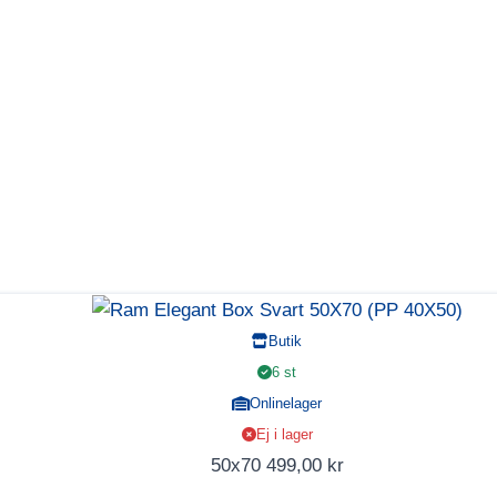
Butik
6 st
Onlinelager
Ej i lager
50x70
499,00
kr