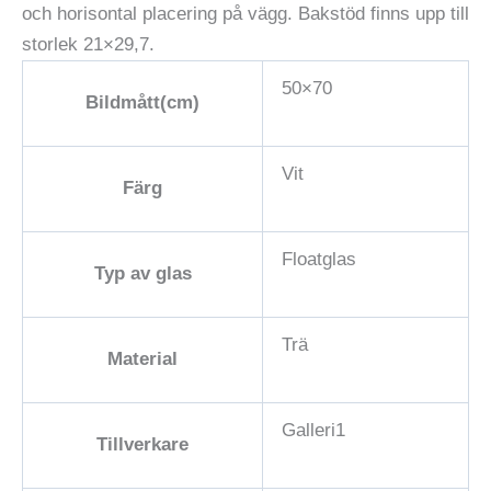
och horisontal placering på vägg. Bakstöd finns upp till
storlek 21×29,7.
50×70
Bildmått(cm)
Vit
Färg
Floatglas
Typ av glas
Trä
Material
Galleri1
Tillverkare