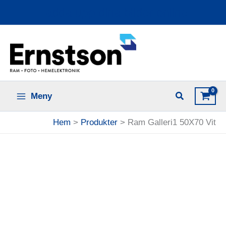
Hoppa
Ladda upp dina bilder online
till
innehåll
Meny
Hem
Produkter
Ram Galleri1 50X70 Vit