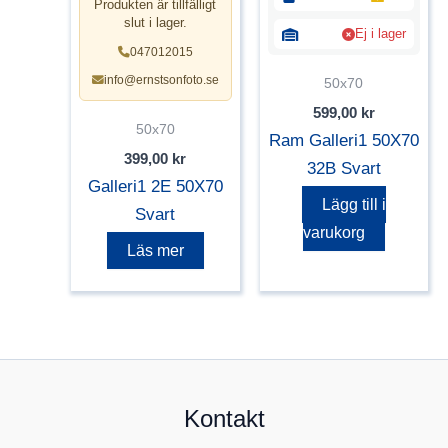
Produkten är tillfälligt
slut i lager.
Ej i lager
047012015
info@ernstsonfoto.se
50x70
599,00
kr
50x70
Ram Galleri1 50X70
399,00
kr
32B Svart
Galleri1 2E 50X70
Lägg till i
Svart
varukorg
Läs mer
Kontakt