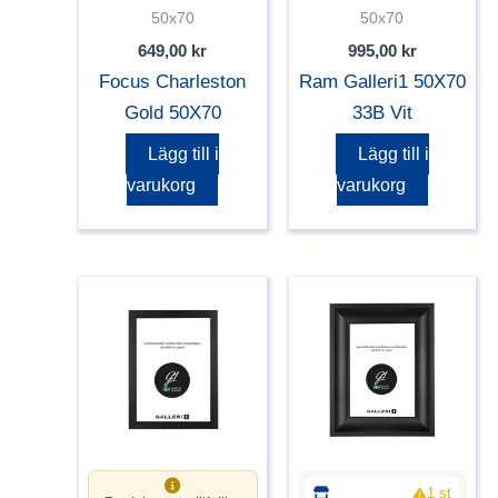
50x70
50x70
649,00
kr
995,00
kr
Focus Charleston
Ram Galleri1 50X70
Gold 50X70
33B Vit
Lägg till i
Lägg till i
varukorg
varukorg
1 st