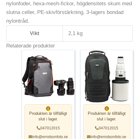
nylonfoder, hexa-mesh-fickor, högdensitets skum med
slutna celler, PE-skivförstärkning, 3-lagers bondad
nylontråd.
Vikt
2,1 kg
Relaterade produkter
Produkten är tillfälligt
Produkten är tillfälligt
slut i lager.
slut i lager.
047012015
047012015
info@ernstsonfoto.se
info@ernstsonfoto.se