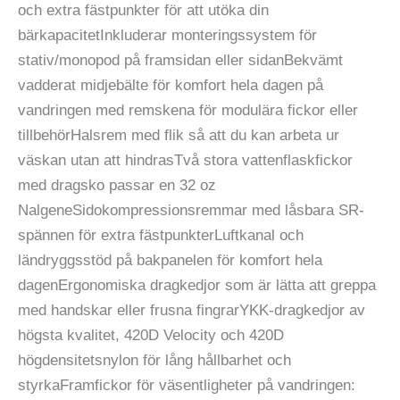
och extra fästpunkter för att utöka din
bärkapacitetInkluderar monteringssystem för
stativ/monopod på framsidan eller sidanBekvämt
vadderat midjebälte för komfort hela dagen på
vandringen med remskena för modulära fickor eller
tillbehörHalsrem med flik så att du kan arbeta ur
väskan utan att hindrasTvå stora vattenflaskfickor
med dragsko passar en 32 oz
NalgeneSidokompressionsremmar med låsbara SR-
spännen för extra fästpunkterLuftkanal och
ländryggsstöd på bakpanelen för komfort hela
dagenErgonomiska dragkedjor som är lätta att greppa
med handskar eller frusna fingrarYKK-dragkedjor av
högsta kvalitet, 420D Velocity och 420D
högdensitetsnylon för lång hållbarhet och
styrkaFramfickor för väsentligheter på vandringen: