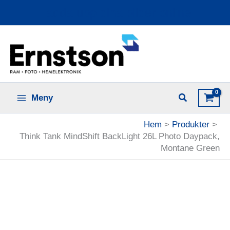
Hoppa
Ladda upp dina bilder online
till
innehåll
Meny
Hem
Produkter
Think Tank MindShift BackLight 26L Photo Daypack,
Montane Green