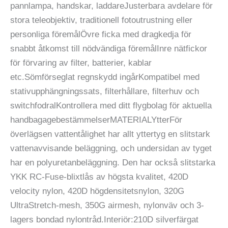
pannlampa, handskar, laddareJusterbara avdelare för
stora teleobjektiv, traditionell fotoutrustning eller
personliga föremålÖvre ficka med dragkedja för
snabbt åtkomst till nödvändiga föremålInre nätfickor
för förvaring av filter, batterier, kablar
etc.Sömförseglat regnskydd ingårKompatibel med
stativupphängningssats, filterhållare, filterhuv och
switchfodralKontrollera med ditt flygbolag för aktuella
handbagagebestämmelserMATERIALYtterFör
överlägsen vattentålighet har allt yttertyg en slitstark
vattenavvisande beläggning, och undersidan av tyget
har en polyuretanbeläggning. Den har också slitstarka
YKK RC-Fuse-blixtlås av högsta kvalitet, 420D
velocity nylon, 420D högdensitetsnylon, 320G
UltraStretch-mesh, 350G airmesh, nylonväv och 3-
lagers bondad nylontråd.Interiör:210D silverfärgat