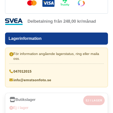
Delbetalning från
248,00
kr
/månad
Lagerinformation
För information angående lagerstatus, ring eller maila
oss.
047012015
info@ernstsonfoto.se
Butikslager
EJ I LAGER
Ej i lager