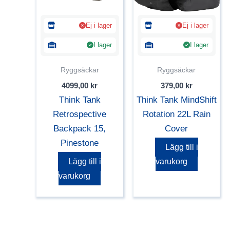
Ej i lager
Ej i lager
I lager
I lager
Ryggsäckar
Ryggsäckar
4099,00
kr
379,00
kr
Think Tank
Think Tank MindShift
Retrospective
Rotation 22L Rain
Backpack 15,
Cover
Pinestone
Lägg till i
Lägg till i
varukorg
varukorg