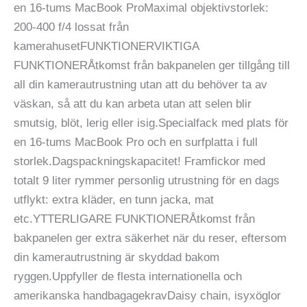
en 16-tums MacBook ProMaximal objektivstorlek:
200-400 f/4 lossat från
kamerahusetFUNKTIONERVIKTIGA
FUNKTIONERÅtkomst från bakpanelen ger tillgång till
all din kamerautrustning utan att du behöver ta av
väskan, så att du kan arbeta utan att selen blir
smutsig, blöt, lerig eller isig.Specialfack med plats för
en 16-tums MacBook Pro och en surfplatta i full
storlek.Dagspackningskapacitet! Framfickor med
totalt 9 liter rymmer personlig utrustning för en dags
utflykt: extra kläder, en tunn jacka, mat
etc.YTTERLIGARE FUNKTIONERÅtkomst från
bakpanelen ger extra säkerhet när du reser, eftersom
din kamerautrustning är skyddad bakom
ryggen.Uppfyller de flesta internationella och
amerikanska handbagagekravDaisy chain, isyxöglor