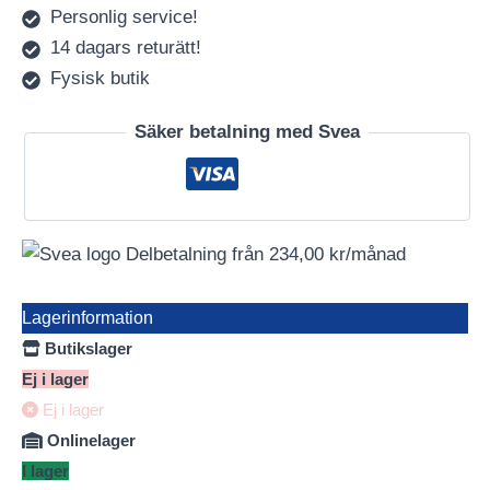
Personlig service!
14 dagars returätt!
Fysisk butik
Säker betalning med Svea
Delbetalning från
234,00
kr
/månad
Lagerinformation
Butikslager
Ej i lager
Ej i lager
Onlinelager
I lager