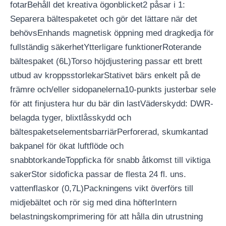
fotarBehåll det kreativa ögonblicket2 påsar i 1:
Separera bältespaketet och gör det lättare när det
behövsEnhands magnetisk öppning med dragkedja för
fullständig säkerhetYtterligare funktionerRoterande
bältespaket (6L)Torso höjdjustering passar ett brett
utbud av kroppsstorlekarStativet bärs enkelt på de
främre och/eller sidopanelerna10-punkts justerbar sele
för att finjustera hur du bär din lastVäderskydd: DWR-
belagda tyger, blixtlåsskydd och
bältespaketselementsbarriärPerforerad, skumkantad
bakpanel för ökat luftflöde och
snabbtorkandeToppficka för snabb åtkomst till viktiga
sakerStor sidoficka passar de flesta 24 fl. uns.
vattenflaskor (0,7L)Packningens vikt överförs till
midjebältet och rör sig med dina höfterIntern
belastningskomprimering för att hålla din utrustning