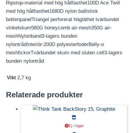
Ripstop-material med hög hållfasthet100D Ace Twill
med hög hållfasthet1680D nylon ballistisk
bottenpanelTriangel perforerat högtäthet tvärbundet
vinkelskum580G honeycomb air-mesh350G air-
meshNylonband3-lagers bunden
nylontrådInteriör:200D polyesterfoderBelly-o
meshfickorTvärbundet skum med sluten cell3-lagers
bunden nylontråd
Vikt
2,7 kg
Relaterade produkter
Ej i lager