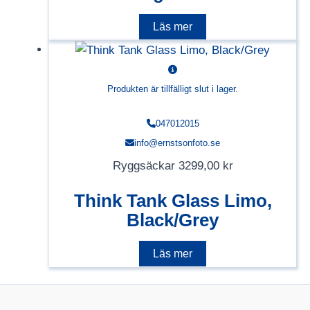
Läs mer
Produkten är tillfälligt slut i lager.
047012015
info@ernstsonfoto.se
Ryggsäckar
3299,00
kr
Think Tank Glass Limo,
Black/Grey
Läs mer