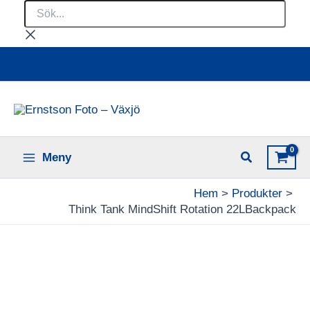
Sök...
Hoppa
till
innehåll
Ladda upp dina bilder online
Meny
Hem
Produkter
Think Tank MindShift Rotation 22LBackpack