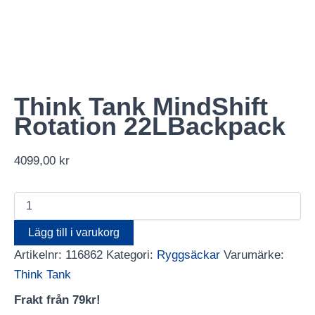
Think Tank MindShift
Rotation 22LBackpack
4099,00
kr
Think
Tank
MindShift
Lägg till i varukorg
Rotation
Artikelnr:
116862
Kategori:
Ryggsäckar
Varumärke:
22LBackpack
mängd
Think Tank
Frakt från 79kr!