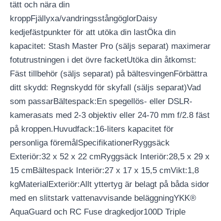
tätt och nära din
kroppFjällyxa/vandringsstångöglorDaisy
kedjefästpunkter för att utöka din lastÖka din
kapacitet: Stash Master Pro (säljs separat) maximerar
fotutrustningen i det övre facketUtöka din åtkomst:
Fäst tillbehör (säljs separat) på bältesvingenFörbättra
ditt skydd: Regnskydd för skyfall (säljs separat)Vad
som passarBältespack:En spegellös- eller DSLR-
kamerasats med 2-3 objektiv eller 24-70 mm f/2.8 fäst
på kroppen.Huvudfack:16-liters kapacitet för
personliga föremålSpecifikationerRyggsäck
Exteriör:32 x 52 x 22 cmRyggsäck Interiör:28,5 x 29 x
15 cmBältespack Interiör:27 x 17 x 15,5 cmVikt:1,8
kgMaterialExteriör:Allt yttertyg är belagt på båda sidor
med en slitstark vattenavvisande beläggningYKK®
AquaGuard och RC Fuse dragkedjor100D Triple