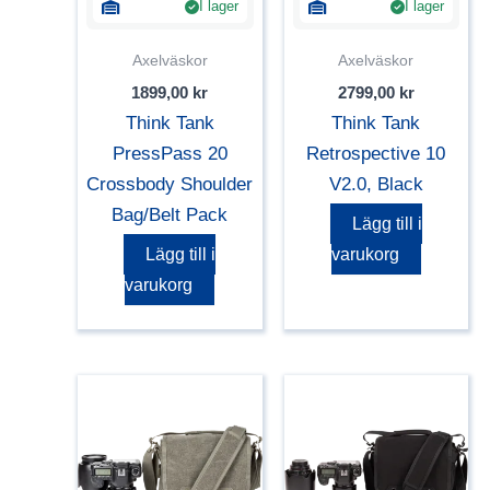
I lager
I lager
Axelväskor
Axelväskor
1899,00
kr
2799,00
kr
Think Tank
Think Tank
PressPass 20
Retrospective 10
Crossbody Shoulder
V2.0, Black
Bag/Belt Pack
Lägg till i
Lägg till i
varukorg
varukorg