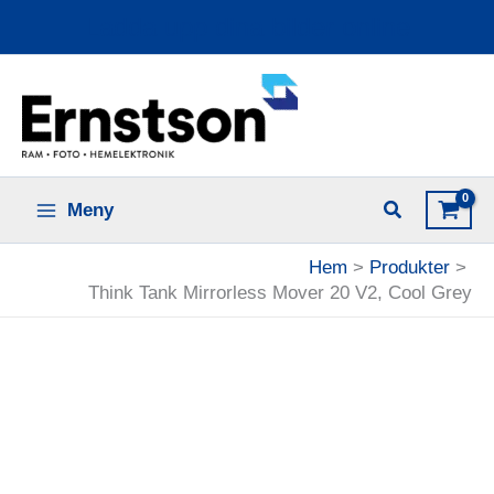
Hoppa
Ladda upp dina bilder online
till
innehåll
Meny
Hem
Produkter
Think Tank Mirrorless Mover 20 V2, Cool Grey