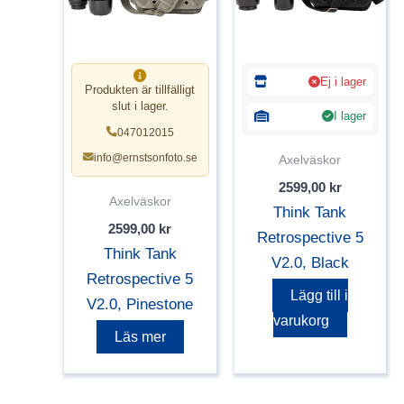
Ej i lager
Produkten är tillfälligt
slut i lager.
I lager
047012015
info@ernstsonfoto.se
Axelväskor
2599,00
kr
Axelväskor
Think Tank
2599,00
kr
Retrospective 5
Think Tank
V2.0, Black
Retrospective 5
Lägg till i
V2.0, Pinestone
varukorg
Läs mer