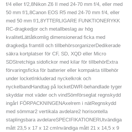
f/4 eller f/2,8Nikon Z6 II med 24-70 mm f/4, eller med
50 mm f/1,8Canon EOS R5 med 24-70 mm f/4, eller
med 50 mm f/1,8YTTERLIGARE FUNKTIONERYKK
RC-dragkedjor och metallbeslag av hög
kvalitetLättåtkomlig dimensionerad ficka med
dragkedja framtill och tillbehörsorganizerDedikerade
säkra kortplatser för CF, SD, XQD eller Micro
SDStretchiga sidofickor med kilar för tillbehörExtra
förvaringsficka för batterier eller kompakta tillbehör
under locketInkluderad nyckelkrok och
nyckelbandHandtag på locketDWR-behandlade tyger
skyddar mot väder och vindSömförseglat regnskydd
ingårI FÖRPACKNINGENAxelrem i nätRegnskydd
med sömmar2 vertikala avdelare2 horisontella
staplingsbara avdelareSPECIFIKATIONERUtvändiga
mått 23,5 x 17 x 12 cmInvändiga mått 21 x 14,5 x 9