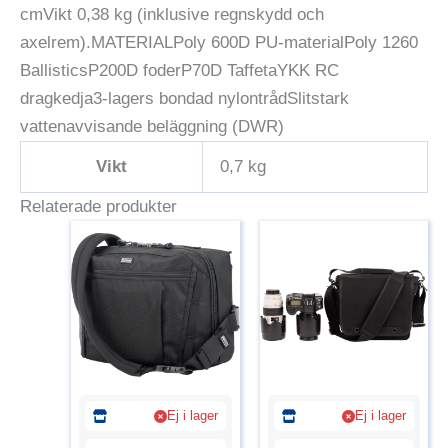
cmVikt 0,38 kg (inklusive regnskydd och
axelrem).MATERIALPoly 600D PU-materialPoly 1260
BallisticsP200D foderP70D TaffetaYKK RC
dragkedja3-lagers bondad nylontrådSlitstark
vattenavvisande beläggning (DWR)
Vikt
0,7 kg
Relaterade produkter
Ej i lager
Ej i lager