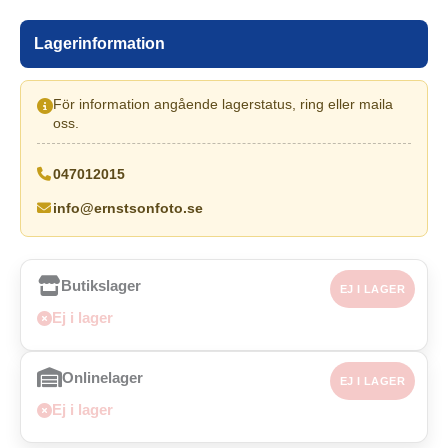
Lagerinformation
För information angående lagerstatus, ring eller maila
oss.
047012015
info@ernstsonfoto.se
Butikslager
EJ I LAGER
Ej i lager
Onlinelager
EJ I LAGER
Ej i lager