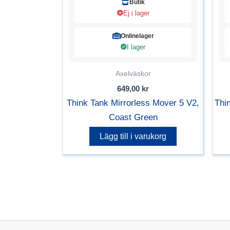
Butik
Ej i lager
Onlinelager
I lager
Axelväskor
649,00
kr
Think Tank Mirrorless Mover 5 V2,
Thi
Coast Green
Lägg till i varukorg