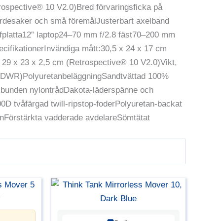
trospective® 10 V2.0)Bred förvaringsficka på
ärdesaker och små föremålJusterbart axelband
platta12” laptop24–70 mm f/2.8 fäst70–200 mm
cifikationerInvändiga mått:30,5 x 24 x 17 cm
 29 x 23 x 2,5 cm (Retrospective® 10 V2.0)Vikt,
ing (DWR)PolyuretanbeläggningSandtvättad 100%
 bunden nylontrådDakota-läderspänne och
0D tvåfärgad twill-ripstop-foderPolyuretan-backat
anFörstärkta vadderade avdelareSömtätat