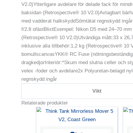
V2.0)Ytterligare avdelare för delade fack för min
baksidan (Retrospective® 10 V2.0)Avtagbart bärh
med vadderat halkskyddSömtätat regnskydd ingår
f/2.8 ofästBlixtExempel: Nikon D5 med 24–70 mm f
(Retrospective® 10 V2.0)Utvändiga mått:33 x 26,7
inklusive alla tillbehör:1,2 kg (Retrospective® 1
bomullscanvasYKK® RC Fuse (nötningsbeständiga)
dragkedjorInteriör:*Skum med slutna celler och st
velex -foder och avdelare2x Polyuretan-belagd ny
regnskydd ingår
Vikt
Relaterade produkter