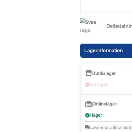
Delbetalni
Lagerinformation
Butikslager
Ej i lager
Onlinelager
I lager
Levererans till ombud