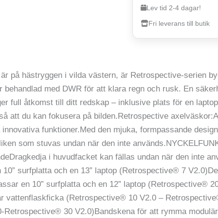
Lev tid 2-4 dagar!
Fri leverans till butik
 är på hästryggen i vilda västern, är Retrospective-serien b
r behandlad med DWR för att klara regn och rusk. En säkerh
 full åtkomst till ditt redskap – inklusive plats för en lap
 så att du kan fokusera på bilden.Retrospective axelväskor
novativa funktioner.Med den mjuka, formpassande designen 
vudfliken som stuvas undan när den inte används.NYCKELF
deDragkedja i huvudfacket kan fällas undan när den inte anv
10” surfplatta och en 13” laptop (Retrospective® 7 V2.0)Ded
ssar en 10” surfplatta och en 12” laptop (Retrospective® 20
r vattenflaskficka (Retrospective® 10 V2.0 – Retrospectiv
0-Retrospective® 30 V2.0)Bandskena för att rymma modulära