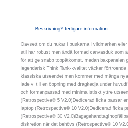
Beskrivning
Ytterligare information
Oavsett om du hukar i buskarna i vildmarken eller
stil har robust men ändå formad canvasduk som ä
för att ge snabb toppåtkomst, medan bakpanelen ger
legendarisk Think Tank-kvalitet väcker förtroende
klassiska utseendet men kommer med många nya in
lade vi till en öppning med dragkedja under hu
och formanpassad med minimalistiskt yttre utseen
(Retrospective® 5 V2.0)Dedicerad ficka passar en 
laptop (Retrospective® 10 V2.0)Dedicerad ficka pa
(Retrospective® 30 V2.0)BagagehandtagIhopfällba
diskretion när det behövs (Retrospective® 10 V2.