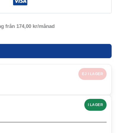
ng från
174,00
kr
/månad
EJ I LAGER
I LAGER