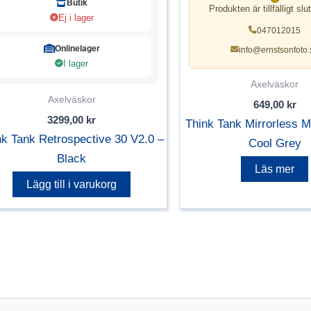
Butik
Produkten är tillfälligt slut
Ej i lager
047012015
Onlinelager
info@ernstsonfoto.
I lager
Axelväskor
Axelväskor
649,00
kr
3299,00
kr
Think Tank Mirrorless M
nk Tank Retrospective 30 V2.0 –
Cool Grey
Black
Läs mer
Lägg till i varukorg