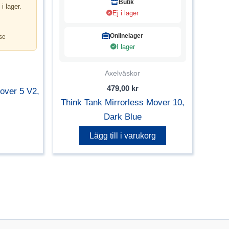
Butik
 i lager.
Ej i lager
Onlinelager
se
I lager
Axelväskor
479,00
kr
over 5 V2,
Think Tank Mirrorless Mover 10,
Dark Blue
Lägg till i varukorg