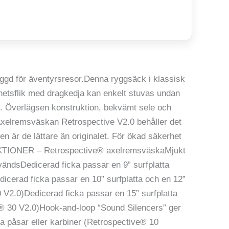
yggd för äventyrsresor.Denna ryggsäck i klassisk
etsflik med dragkedja kan enkelt stuvas undan
top. Överlägsen konstruktion, bekvämt sele och
:Axelremsväskan Retrospective V2.0 behåller det
är de lättare än originalet. För ökad säkerhet
UNKTIONER – Retrospective® axelremsväskaMjukt
ändsDedicerad ficka passar en 9” surfplatta
icerad ficka passar en 10” surfplatta och en 12”
 V2.0)Dedicerad ficka passar en 15” surfplatta
e® 30 V2.0)Hook-and-loop “Sound Silencers” ger
 påsar eller karbiner (Retrospective® 10