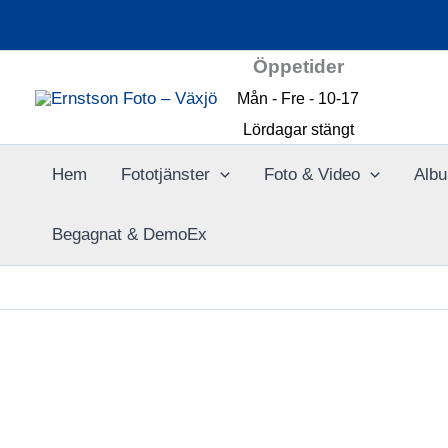
Hoppa
till
Öppetider
innehåll
Mån - Fre - 10-17
Lördagar stängt
Hem
Fototjänster
Foto & Video
Albu
Begagnat & DemoEx