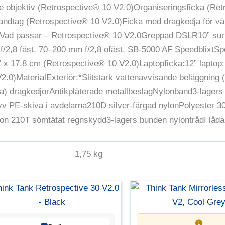
dre objektiv (Retrospective® 10 V2.0)Organiseringsficka (Re
andtag (Retrospective® 10 V2.0)Ficka med dragkedja för v
Vad passar – Retrospective® 10 V2.0Greppad DSLR10” surf
/2,8 fäst, 70–200 mm f/2,8 ofäst, SB-5000 AF SpeedblixtSpe
 x 17,8 cm (Retrospective® 10 V2.0)Laptopficka:12” laptop:
0 V2.0)MaterialExteriör:*Slitstark vattenavvisande beläggn
 dragkedjorAntikpläterade metallbeslagNylonband3-lagers
yv PE-skiva i avdelarna210D silver-färgad nylonPolyester 30
lon 210T sömtätat regnskydd3-lagers bunden nylontrådI låd
1,75 kg