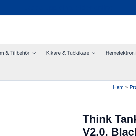
Ladda upp dina bilder online
m & Tillbehör
Kikare & Tubkikare
Hemelektroni
Hem
Pr
Think Tan
V2.0, Blac