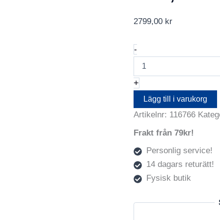
2799,00
kr
Think
-
Tank
Retrospective
10
+
V2.0,
Black
Lägg till i varukorg
mängd
Artikelnr:
116766
Kateg
Frakt från 79kr!
Personlig service!
14 dagars returätt!
Fysisk butik