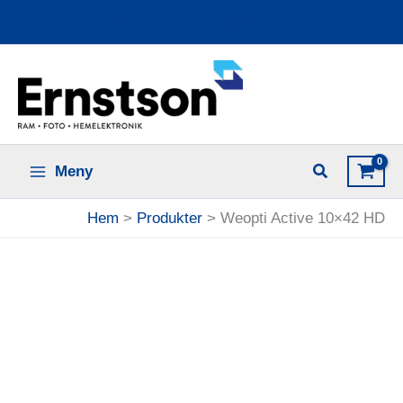
Hoppa
Ladda upp dina bilder online
till
innehåll
Meny
Hem
Produkter
Weopti Active 10×42 HD