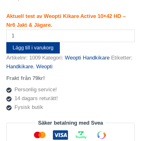
Aktuell test av Weopti Kikare Active 10×42 HD –
Nr6 Jakt & Jägare.
Weopti
Active
10x42
Lägg till i varukorg
HD
Artikelnr:
1009
Kategori:
Weopti Handkikare
Etiketter:
mängd
Handkikare
,
Weopti
Frakt från 79kr!
Personlig service!
14 dagars returätt!
Fysisk butik
Säker betalning med Svea