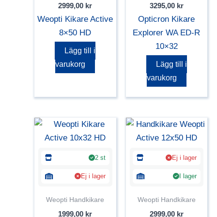
2999,00
kr
3295,00
kr
Weopti Kikare Active
Opticron Kikare
8×50 HD
Explorer WA ED-R
10×32
Lägg till i
varukorg
Lägg till i
varukorg
2 st
Ej i lager
Ej i lager
I lager
Weopti Handkikare
Weopti Handkikare
1999,00
kr
2999,00
kr