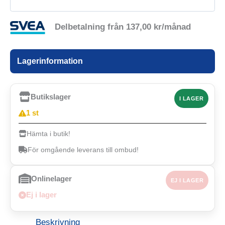
Delbetalning från
137,00
kr
/månad
Lagerinformation
Butikslager
I LAGER
1 st
Hämta i butik!
För omgående leverans till ombud!
Onlinelager
EJ I LAGER
Ej i lager
Beskrivning