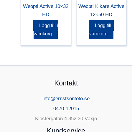
Weopti Active 10×32
Weopti Kikare Active
HD
12×50 HD
Lägg till i
Lägg till i
varukorg
varukorg
Kontakt
info@ernstsonfoto.se
0470-12015
Klostergatan 4 352 30 Växjö
Kundservice