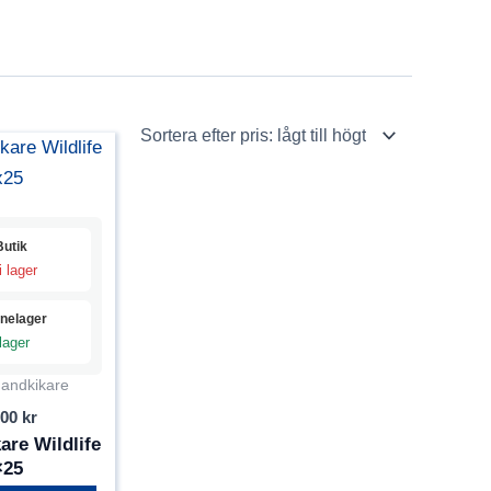
Butik
i lager
inelager
 lager
andkikare
,00
kr
are Wildlife
×25