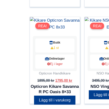
REA!
REA!
Butik
1 st
Onlinelager
Onl
Ej i lager
Ej 
Opticron Handkikare
NSO Ha
Det
Det
1895,00
kr
1795,00
kr
3495,00
kr
ursprungliga
nuvarande
Opticron Kikare Savanna
NSO Ving
priset
priset
R PC Oasis 8×33
var:
är:
Lägg till
1895,00 kr.
1795,00 kr.
Lägg till i varukorg