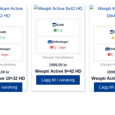
Butik
2 st
Butik
2 st
Onlinelager
Ej i lager
inelager
Onl
i lager
Ej 
Weopti Handkikare
andkikare
Weopti H
1999,00
kr
Weopti Active 8×42 HD
,00
kr
1999
ive 10×32 HD
Weopti Act
Lägg till i varukorg
 i varukorg
Lägg till