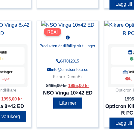
Lägg till
REA!
Produkten är tillfälligt slut i lager.
Butik
1 st
047012015
info@ernstsonfoto.se
inelager
Onl
Kikare-DemoEx
i lager
Ej 
Det
Det
3495,00
kr
1995,00
kr
ursprungliga
nuvarande
ndkikare
Opticron 
NSO Vinga 10×42 ED
priset
priset
Det
Det
1995,00
kr
1995
var:
är:
Läs mer
ursprungliga
nuvarande
a 8×42 ED
Opticron Ki
3495,00 kr.
1995,00 kr.
priset
priset
R PC
var:
är:
 i varukorg
3495,00 kr.
1995,00 kr.
Lägg till