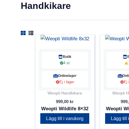
Handkikare
Butik
4 st
Onlinelager
Onl
Ej i lager
Ej 
Weopti Handkikare
Weopti H
999,00
kr
999
Weopti Wildlife 8×32
Weopti Wi
Lägg till i varukorg
Lägg till