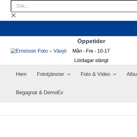
Sök...
Hoppa
till
innehåll
Öppetider
Mån - Fre - 10-17
Lördagar stängt
Hem
Fototjänster
Foto & Video
Albu
Begagnat & DemoEx