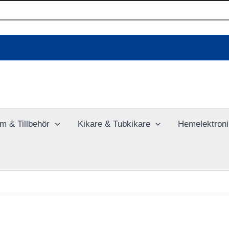
Ladda upp dina bilder online
m & Tillbehör
Kikare & Tubkikare
Hemelektroni