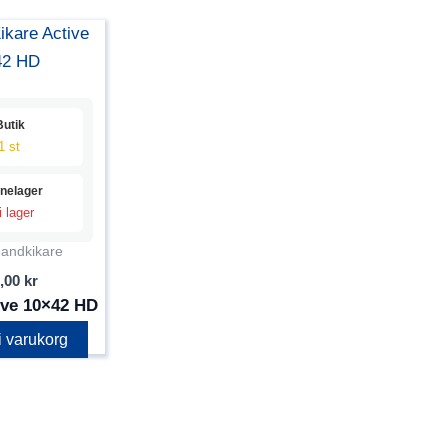
Butik
1 st
inelager
i lager
andkikare
,00
kr
ive 10×42 HD
 i varukorg