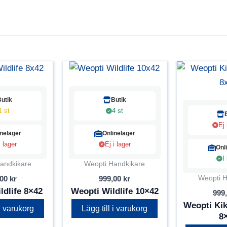
Butik
Butik
1 st
4 st
Ej 
inelager
Onlinelager
i lager
Ej i lager
Onl
I
andkikare
Weopti Handkikare
Weopti H
,00
kr
999,00
kr
ldlife 8×42
Weopti Wildlife 10×42
999
Weopti Kik
 i varukorg
Lägg till i varukorg
8