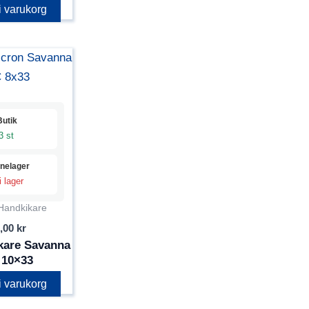
 i varukorg
Butik
3 st
inelager
i lager
Handkikare
,00
kr
kare Savanna
 10×33
 i varukorg