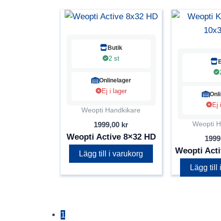
Butik
2 st
Onlinelager
Ej i lager
Onl
Ej 
Weopti Handkikare
Weopti H
1999,00
kr
Weopti Active 8×32 HD
1999
Weopti Act
Lägg till i varukorg
Lägg till
1