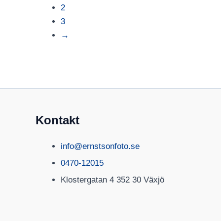
2
3
→
Kontakt
info@ernstsonfoto.se
0470-12015
Klostergatan 4 352 30 Växjö