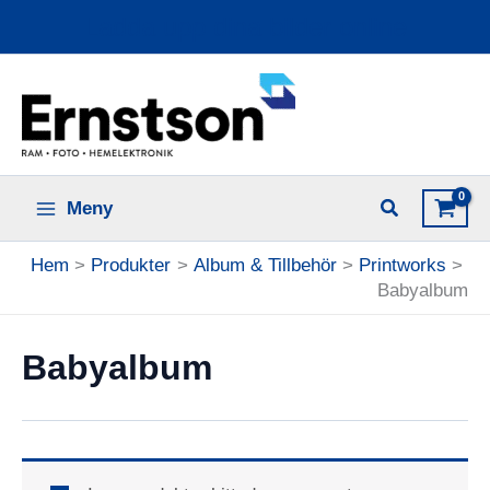
Hoppa
Ladda upp dina bilder online
till
innehåll
Meny
Hem
Produkter
Album & Tillbehör
Printworks
Babyalbum
Babyalbum