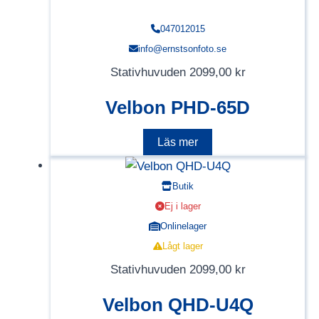
047012015
info@ernstsonfoto.se
Stativhuvuden
2099,00
kr
Velbon PHD-65D
Läs mer
Butik
Ej i lager
Onlinelager
Lågt lager
Stativhuvuden
2099,00
kr
Velbon QHD-U4Q