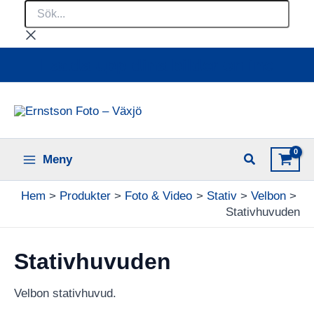
Sök...
Hoppa
till
innehåll
Ladda upp dina bilder online
Meny
Hem
Produkter
Foto & Video
Stativ
Velbon
Stativhuvuden
Stativhuvuden
Velbon stativhuvud.