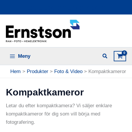
Hoppa
Ladda upp dina bilder online
till
innehåll
Meny
Hem
Produkter
Foto & Video
Kompaktkameror
Kompaktkameror
Letar du efter kompaktkamera? Vi säljer enklare
kompaktkameror för dig som vill börja med
fotografering.