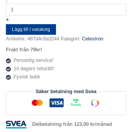
X-
CEL
LX
+
Eyepiece
2,3mm
Lägg till i varukorg
mängd
Artikelnr:
487d4c6a3244
Kategori:
Celestron
Frakt från 79kr!
Personlig service!
14 dagars returätt!
Fysisk butik
Säker betalning med Svea
Delbetalning från
123,00
kr
/månad