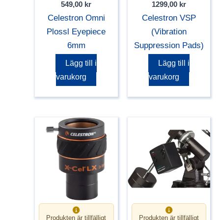
549,00
kr
1299,00
kr
Celestron Omni
Celestron VSP
Plossl Eyepiece
(Vibration
6mm
Suppression Pads)
Lägg till i
Lägg till i
varukorg
varukorg
Produkten är tillfälligt
Produkten är tillfälligt