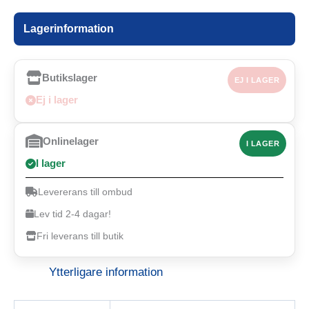
Lagerinformation
Butikslager
EJ I LAGER
Ej i lager
Onlinelager
I LAGER
I lager
Levererans till ombud
Lev tid 2-4 dagar!
Fri leverans till butik
Ytterligare information