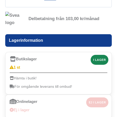
Delbetalning från
103,00
kr
/månad
Lagerinformation
Butikslager
I LAGER
1 st
Hämta i butik!
För omgående leverans till ombud!
Onlinelager
EJ I LAGER
Ej i lager