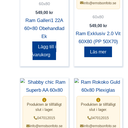
info@ernstsonfoto.se
60x80
549,00
kr
60x80
Ram Galleri1 22A
549,00
kr
60×80 Obehandlad
Ram Exklusiv 2.0 Vit
Ek
60X80 (PP 50X70)
Lägg till i
Läs mer
varukorg
Produkten är tillfälligt
Produkten är tillfälligt
slut i lager.
slut i lager.
047012015
047012015
info@ernstsonfoto.se
info@ernstsonfoto.se