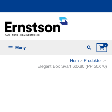
Hoppa
Ladda upp dina bilder online
till
innehåll
Meny
Hem
Produkter
Elegant Box Svart 60X80 (PP 50X70)