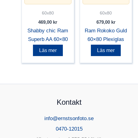
60x80
60x80
469,00
kr
679,00
kr
Shabby chic Ram
Ram Rokoko Guld
Superb AA 60×80
60×80 Plexiglas
Läs mer
Läs mer
Kontakt
info@ernstsonfoto.se
0470-12015