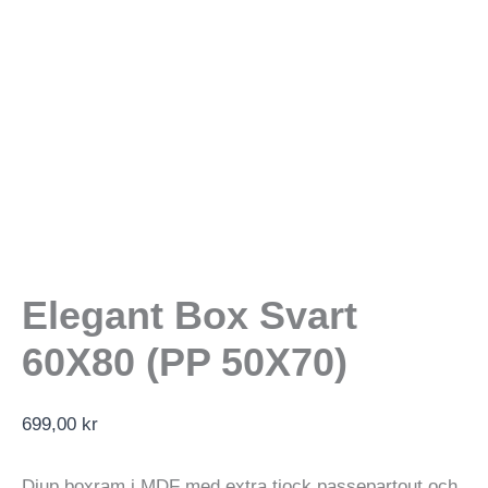
Elegant Box Svart
60X80 (PP 50X70)
699,00
kr
Djup boxram i MDF med extra tjock passepartout och