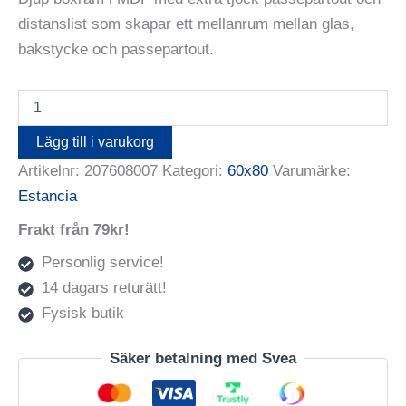
distanslist som skapar ett mellanrum mellan glas,
bakstycke och passepartout.
Elegant
Box
Svart
Lägg till i varukorg
60X80
Artikelnr:
207608007
Kategori:
60x80
Varumärke:
(PP
50X70)
Estancia
mängd
Frakt från 79kr!
Personlig service!
14 dagars returätt!
Fysisk butik
Säker betalning med Svea