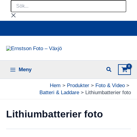
Sök...
Hoppa
till
innehåll
Ladda upp dina bilder online
Meny
Hem
Produkter
Foto & Video
Batteri & Laddare
Lithiumbatterier foto
Lithiumbatterier foto