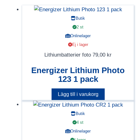
Butik
2 st
Onlinelager
Ej i lager
Lithiumbatterier foto
79,00
kr
Energizer Lithium Photo
123 1 pack
Lägg till i varukorg
Butik
4 st
Onlinelager
I lager