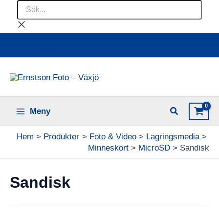
Sök...
Hoppa
till
innehåll
Ladda upp dina bilder online
Meny
Hem
Produkter
Foto & Video
Lagringsmedia
Minneskort
MicroSD
Sandisk
Sandisk