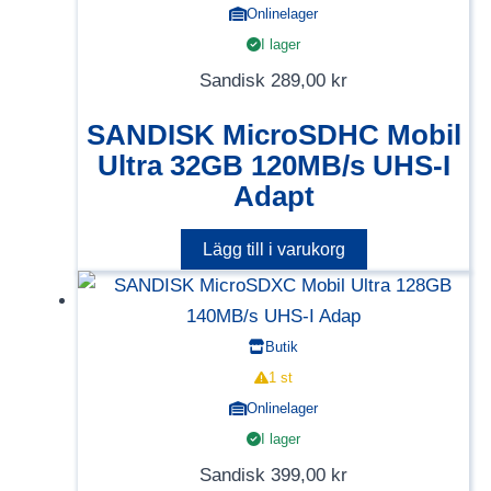
Onlinelager
I lager
Sandisk
289,00
kr
SANDISK MicroSDHC Mobil
Ultra 32GB 120MB/s UHS-I
Adapt
Lägg till i varukorg
Butik
1 st
Onlinelager
I lager
Sandisk
399,00
kr