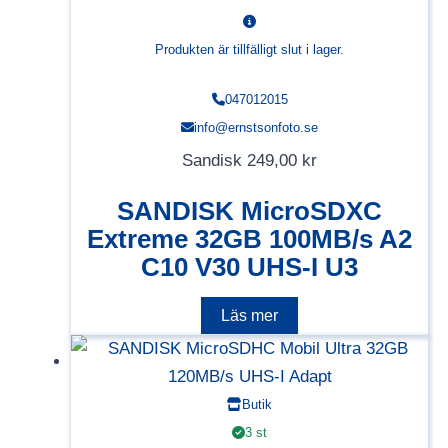
Produkten är tillfälligt slut i lager.
047012015
info@ernstsonfoto.se
Sandisk
249,00
kr
SANDISK MicroSDXC
Extreme 32GB 100MB/s A2
C10 V30 UHS-I U3
Läs mer
Butik
3 st